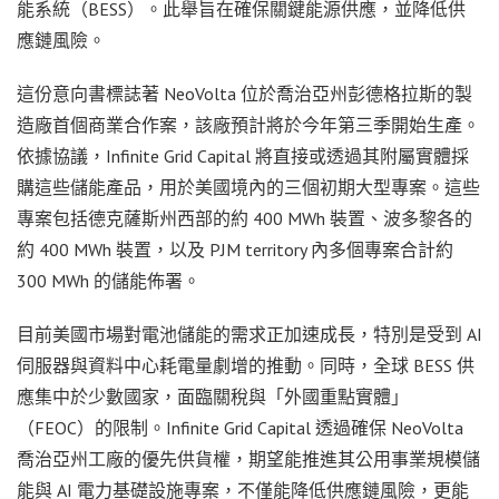
能系統（BESS）。此舉旨在確保關鍵能源供應，並降低供
應鏈風險。
這份意向書標誌著 NeoVolta 位於喬治亞州彭德格拉斯的製
造廠首個商業合作案，該廠預計將於今年第三季開始生產。
依據協議，Infinite Grid Capital 將直接或透過其附屬實體採
購這些儲能產品，用於美國境內的三個初期大型專案。這些
專案包括德克薩斯州西部的約 400 MWh 裝置、波多黎各的
約 400 MWh 裝置，以及 PJM territory 內多個專案合計約
300 MWh 的儲能佈署。
目前美國市場對電池儲能的需求正加速成長，特別是受到 AI
伺服器與資料中心耗電量劇增的推動。同時，全球 BESS 供
應集中於少數國家，面臨關稅與「外國重點實體」
（FEOC）的限制。Infinite Grid Capital 透過確保 NeoVolta
喬治亞州工廠的優先供貨權，期望能推進其公用事業規模儲
能與 AI 電力基礎設施專案，不僅能降低供應鏈風險，更能