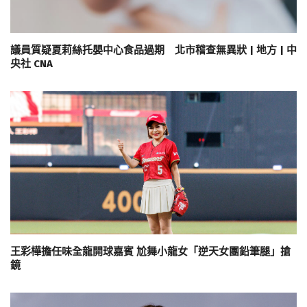
議員質疑夏莉絲托嬰中心食品過期 北市稽查無異狀 | 地方 | 中
央社 CNA
王彩樺擔任味全龍開球嘉賓 尬舞小龍女「逆天女團鉛筆腿」搶
鏡