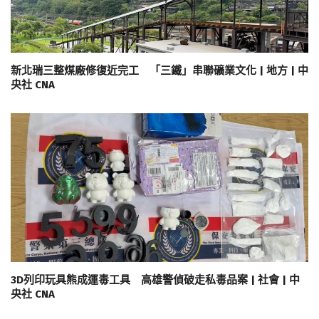
新北瑞三整煤廠修復近完工 「三鐵」串聯礦業文化 | 地方 | 中
央社 CNA
3D列印玩具熊成運毒工具 高雄警偵破走私毒品案 | 社會 | 中
央社 CNA