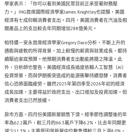
學家表示：「你可以看到美國民眾目前正承受著財務壓
力。」ING首席國際經濟學家James Knightley也提醒，美國
經濟有七成仰賴消費者支出。四月，美國消費者在汽油及相
關產品上的支出較去年同期增加288億美元。
帕特儂－安永首席經濟學家Gregory Daco分析，不斷上升的
通膨與疲軟的所得背景，加上較慢的薪資與就業成長，都持
續壓迫家庭預算。他預期消費者支出動能將隨之降溫。此
外，分析師也警告，美國經濟成長過度依賴人工智慧（AI）
投資榮景，而與伊朗衝突造成的能源衝擊持續發酵，消費者
信心恐將面臨疲勞。雖然2025年第四季至2026年初的經濟
成長加速，主要得益於政府支出、出口增加及投資加速，但
消費者支出已然放緩。
房市方面，四月份美國新屋銷售下滑。經季節性調整後的年
率為62.2萬戶，較三月的66.3萬戶下降6.2%，比去年同期更
減少11.3%。主要原因是新屋中位數售價較三月上漲8.0%，