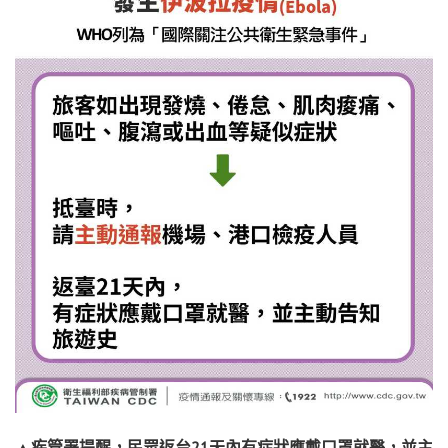
▲疾管署提醒，民眾返台21天內有症狀應戴口罩就醫，並主