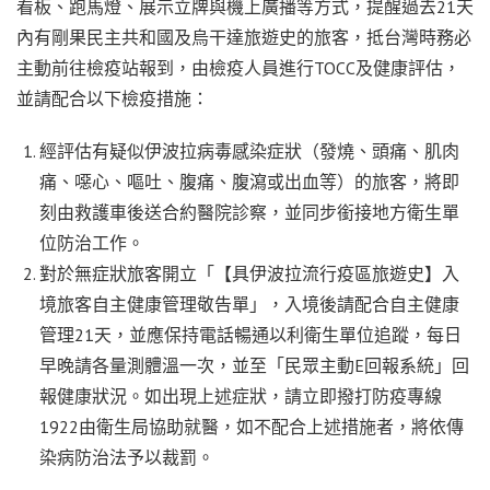
看板、跑馬燈、展示立牌與機上廣播等方式，提醒過去21天
內有剛果民主共和國及烏干達旅遊史的旅客，抵台灣時務必
主動前往檢疫站報到，由檢疫人員進行TOCC及健康評估，
並請配合以下檢疫措施：
經評估有疑似伊波拉病毒感染症狀（發燒、頭痛、肌肉
痛、噁心、嘔吐、腹痛、腹瀉或出血等）的旅客，將即
刻由救護車後送合約醫院診察，並同步銜接地方衛生單
位防治工作。
對於無症狀旅客開立「【具伊波拉流行疫區旅遊史】入
境旅客自主健康管理敬告單」，入境後請配合自主健康
管理21天，並應保持電話暢通以利衛生單位追蹤，每日
早晚請各量測體溫一次，並至「民眾主動E回報系統」回
報健康狀況。如出現上述症狀，請立即撥打防疫專線
1922由衛生局協助就醫，如不配合上述措施者，將依傳
染病防治法予以裁罰。