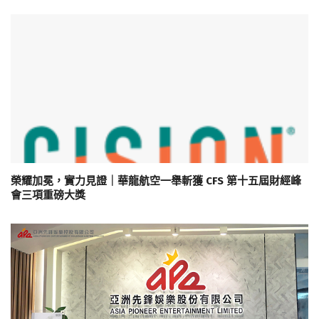
榮耀加冕，實力見證｜華龍航空一舉斬獲 CFS 第十五屆財經峰
會三項重磅大獎