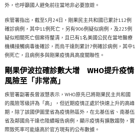
外，也呼籲國人避免前往當地非必要旅遊。
疾管署指出，截至5月24日，剛果民主共和國已累計112例
確診病例，其中11例死亡，另有906例疑似病例，及223例
疑似相關死亡個案待釐清，且已有1名美國公民在當地醫療
機構接觸病毒後確診，而烏干達則累計7例確診病例，其中1
例死亡，且病例多與剛果疫情具高度關聯性。
剛果伊波拉確診數大增 WHO提升疫情
風險至「非常高」
疾管署副署長曾淑慧表示，WHO原先已將剛果民主共和國
的風險等級評為「高」，但近期疫情正處於快速上升的高峰
期，除了該國伊圖里省為疫情熱區外，在北基伍省、南基伍
省及鄰國烏干達也陸續報告病例，顯示疫情有擴散趨勢，實
際致死率可能遠高於官方現有的公布數據。