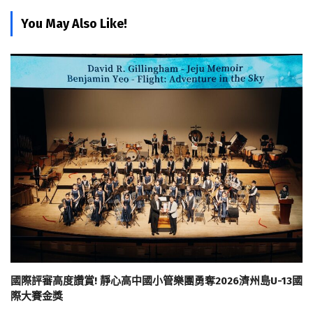
You May Also Like!
國際評審高度讚賞! 靜心高中國小管樂團勇奪2026濟州島U-13國
際大賽金獎