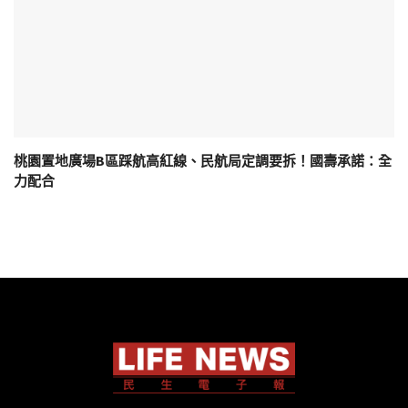
桃園置地廣場B區踩航高紅線、民航局定調要拆！國壽承諾：全
力配合