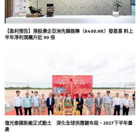
【盈利預告】港股澳企亞洲先鋒娛樂（8400.HK）發盈喜 料上
半年淨利潤飆升近 90 倍
億光泰國新廠正式動土 深化全球供應鏈布局、2027下半年量
產