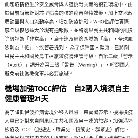
此起疫情發生於安全威脅與人道挑戰交織的複雜環境中，由
於目前尚無針對該型病毒的核准疫苗與特效藥，加上當地政
局動盪與人口流動率高，增加防疫挑戰，WHO也評估實際
感染規模恐遠大於現有通報數，並將剛果民主共和國的風險
等級評為「非常高」，烏干達及周邊區域為「高」，全球風
險則為「低」。疾管署提到， 為了保障國人健康，已將剛
果民主共和國及烏干達旅遊疫情建議等級，自第二級「警示
（Alert）」調升為第三級「警告（Warning）」，呼籲國人
避免前往當地從事非必要旅遊。
機場加強TOCC評估 自2國入境須自主
健康管理21天
為了降低伊波拉病毒境外移入風險，疾管署表示，機場檢疫
人員已針對來自剛果民主共和國及烏干達的旅客，加強港埠
檢疫及TOCC（旅遊史、職業史、接觸史、群聚史）評估，
所有具相關旅遊史的入境旅客，都須配合「自主健康管理21