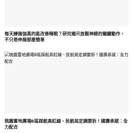
每天練瑜伽真的能改善睡眠？研究揭示放鬆神經的關鍵動作，
不只是伸展那麼簡單
桃園置地廣場B區踩航高紅線、民航局定調要拆！國壽承諾：全
力配合