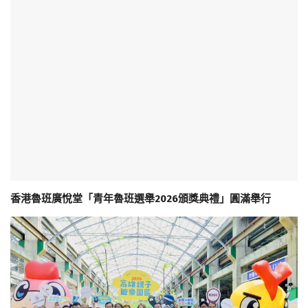
香港魯班廣悅堂「青年魯班選舉2026頒獎典禮」圓滿舉行