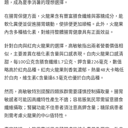
題，成為夏季消暑的理想選擇。
在腸胃保健方面，火龍果含有豐富膳食纖維與寡糖成分，能
軟化糞便並促進腸胃蠕動，使排便更加順暢。此外，火龍果
內含多種植化素，對維持整體腸胃健康具有正面效益。
針對白肉與紅肉火龍果的選擇，高敏敏指出兩者營養價值相
似，主要差異在植化素含量與口感表現。白肉火龍果口感清
甜，每100公克含膳食纖維1.7公克、鉀含量226毫克，數值
略高於紅肉品種。紅肉火龍果則香氣濃郁，熱量48大卡略低
於白肉，維生素C含量達6.3毫克也優於白肉品種。
然而，高敏敏特別提醒四類族群需要謹慎控制攝取量。腸胃
敏感者可能因高纖特性產生不適；容易脹氣民眾需留意膳食
纖維攝取；腎臟功能不佳患者須注意高鉀含量；糖尿病患者
則需考慮火龍果的中GI值特性。