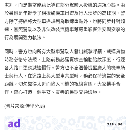
處罰，而是期望能藉此導正部分駕駛人投機的違規心態。由
於暑假是年輕學子相揪騎機車出遊及行人漫步的高峰期，警
方除了持續將大型車違規列為取締重點外，也將同步針對超
速、無照駕駛以及非法改裝汽機車等嚴重影響治安與安寧的
行為展開強力執法。
同時，警方也向所有大型車駕駛人發出誠摯呼籲，載運貨物
時務必恪守法規，上路前務必落實檢查輪胎胎紋深度，行經
各大路口更應減速慢行。警方也不忘溫馨提醒廣大的機車騎
士與行人，在道路上與大型車共型時，務必保持適當的安全
距離，切勿靠得太近而陷入司機的視線盲區，大家攜手合
作，齊心打造一個平安、友善的暑期交通環境。
(圖片來源:佳里分局)