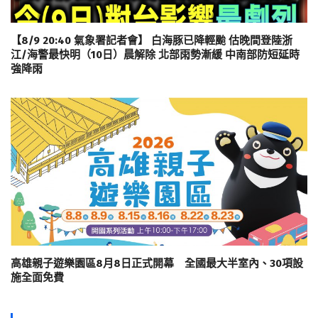
【8/9 20:40 氣象署記者會】 白海豚已降輕颱 估晚間登陸浙
江/海警最快明（10日）晨解除 北部雨勢漸緩 中南部防短延時
強降雨
高雄親子遊樂園區8月8日正式開幕 全國最大半室內、30項設
施全面免費