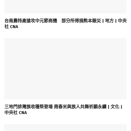
台南農特產搶攻中元節商機 部分所得捐熊本賑災 | 地方 | 中央
社 CNA
三地門排灣族收穫祭登場 周春米與族人共舞祈願永續 | 文化 |
中央社 CNA