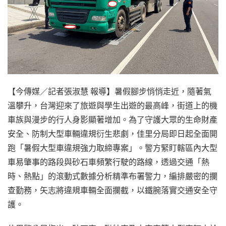
【今傳媒／記者張淑慧 報導】暑假腳步悄悄走近，隨著氣
溫攀升，台灣迎來了旅遊與學生出遊的最高峰，街道上的機
車族與漫步的行人身影顯著增加。為了守護大眾的生命財產
安全、防制大型車輛違規衍生悲劇，佳里分局即日起全面開
跑「暑假大型車違規強力取締專案」。警方緊盯轄區內大型
車易肇事的路段與砂石車頻繁行駛的路線，透過交通「熱
時、熱點」的滾動式數據分析精準布署警力，編排嚴密的攔
查勤務，矢志將違規車輛全面攔截，以鐵腕落實交通安全守
護。