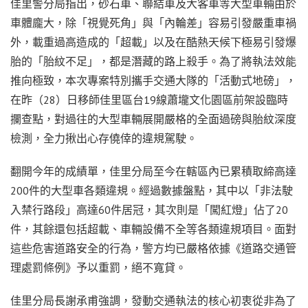
佳里警分局指出，砂石車、聯結車及大客車等大型車輛由於
車體龐大，除「視覺死角」與「內輪差」容易引發嚴重車禍
外，載重過高造成的「超載」以及在酷熱天候下極易引發爆
胎的「胎紋不足」，都是潛藏的路上殺手。為了將執法效能
推向極致，本次專案特別攜手交通大隊的「活動式地磅」，
在昨（28）日移師佳里區台19線蕭壠文化園區前架設臨時
攔查點，對過往的大型車輛展開嚴格的全面過磅與胎紋深度
檢測，全力揪出心存僥倖的違規駕駛。
翻開今年的成績單，佳里分局至今在轄區內已累積取締高達
200件的大型車各類違規。經過數據盤點，其中以「非法駛
入禁行路段」高達60件居冠，其次則是「闖紅燈」佔了20
件，其餘還包括超載、車輛設備不全等各類違規項目。面對
這些危害道路安全的行為，警方均已嚴格依據《道路交通管
理處罰條例》予以重罰，絕不寬貸。
佳里分局長謝承甫強調，發動交通執法的核心初衷從非為了