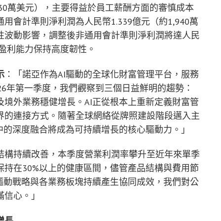
3,430萬美元），主要得益於員工薪酬方面的審慎成本
會計準則淨利潤為人民幣1.339億元（約1,940萬
性波動影響，調整後非通用會計準則淨利潤將達人民
核心盈利能力保持高度韌性。
示
：「諾亞作為AI驅動的全球化財富管理平台，服務
26年第一季度，我們觀察到三個日益鮮明的趨勢：
境外業務穩健增長。AI正從根本上重新定義財富管
界的連接方式。隨著全球網絡從牌照建設階段邁入主
中的深度融合將成為可持續增長的核心驅動力。」
結構持續改善，本季度營業利潤率攀升至近年來單季
持在30%以上的健康區間，儘管產品結構與費用節
驅動戰略與各業務板塊持續產生協同成效，我們對公
滿信心。」
增長