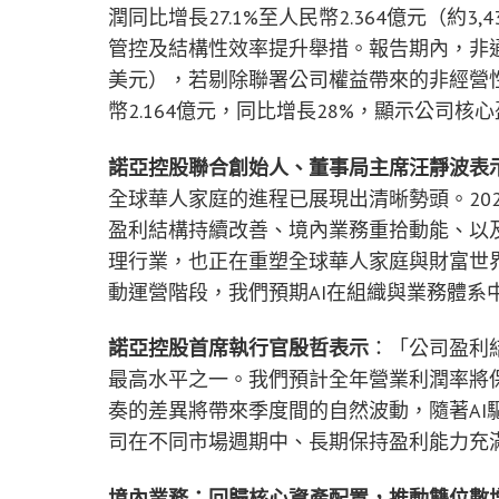
潤同比增長27.1%至人民幣2.364億元（約
管控及結構性效率提升舉措。報告期內，非通用
美元），若剔除聯署公司權益帶來的非經營
幣2.164億元，同比增長28%，顯示公司
諾亞控股聯合創始人、董事局主席汪靜波表
全球華人家庭的進程已展現出清晰勢頭。20
盈利結構持續改善、境內業務重拾動能、以及
理行業，也正在重塑全球華人家庭與財富世
動運營階段，我們預期AI在組織與業務體系
諾亞控股首席執行官殷哲表示
：「公司盈利
最高水平之一。我們預計全年營業利潤率將保
奏的差異將帶來季度間的自然波動，隨著AI
司在不同市場週期中、長期保持盈利能力充
境內業務：回歸核心資產配置，推動雙位數