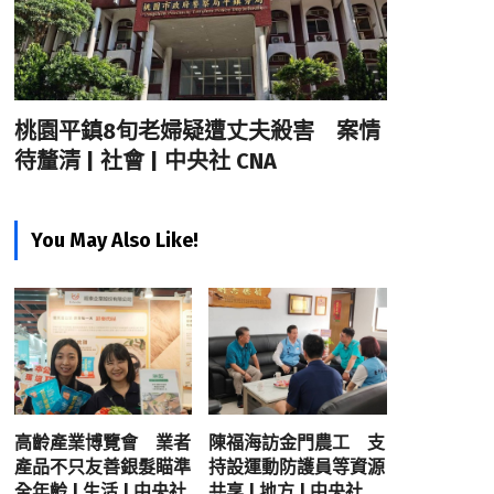
桃園平鎮8旬老婦疑遭丈夫殺害 案情
待釐清 | 社會 | 中央社 CNA
You May Also Like!
高齡產業博覽會 業者
陳福海訪金門農工 支
產品不只友善銀髮瞄準
持設運動防護員等資源
全年齡 | 生活 | 中央社
共享 | 地方 | 中央社