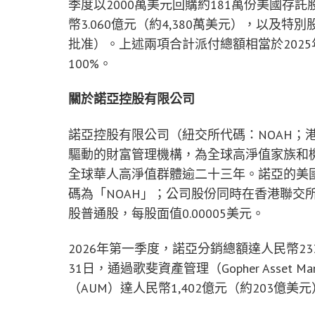
季度以2000萬美元回購約181萬份美國存
託
幣3.060億元（約4,380萬美元），以及特別
批准）。上述兩項合計派付總額相當於202
100%。
關於諾亞控股有限公司
諾亞控股有限公司（紐交所代碼：NOAH；港
驅動的財富管理機構，為全球高淨值家族和
全球華人高淨值群體逾二十三年。諾亞的美
碼為「NOAH」；公司股份同時在香港聯交所
股普通股，每股面值0.00005美元。
2026年第一季度，諾亞分銷總額達人民幣23
31日，通過歌斐資產管理（Gopher Asset 
（AUM）達人民幣1,402億元（約203億美