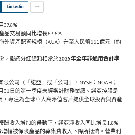
Linkedin
7.8%
品交易額同比增長63.6%
外資產配置規模（AUA）升至人民幣661億元（約
份，擬議分紅總額相當於
2025
年全年非通用會計準
股有限公司（「諾亞」或「公司」，NYSE：NOAH；
年3月31日的第一季度未經審計財務業績。諾亞控股是
商，專注為全球華人高淨值客戶提供全球投資與資產
報酬收入增加的帶動下，諾亞淨收入同比增長1.8%
），部分增幅被保險產品的募集費收入下降所抵消。營業利