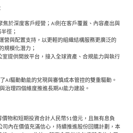
：
M聚焦於深度客戶經營；AI則在客戶覆蓋、內容產出與
務半徑；
戶運營與配置支持，以更輕的組織結構服務更廣泛的
的規模化潛力；
辦公室提供開放平台，接入全球資產、合規能力與執行
映了AI驅動動能的兌現與審慎成本管控的雙重驅動。
與治理四個維度推進長期AI能力建設。
金等價物和短期投資合計人民幣51億元，且無有息負
公司內在價值充滿信心，持續推進股份回購計劃，本