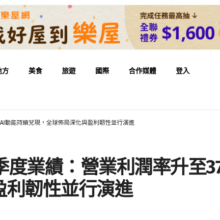
地方
美食
旅遊
國際
合作媒體
登入
%，AI動能持續兌現，全球佈局深化與盈利韌性並行演進
季度業績：營業利潤率升至37
盈利韌性並行演進