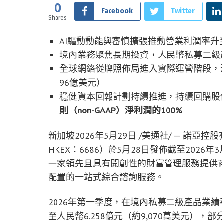
0
Facebook
Twitter
Shares
AI驅動動能與審慎擴張推動營業利潤率升至3
境內業務聚焦長期投資，人民幣私募二級產
全球網絡從牌照佈局進入實際運營階段，海
96億美元）
穩健資本回報計劃持續推進，持續回購股
則（
non-GAAP
）淨利潤的
100%
新加坡
2026年5月29日
/美通社/ — 諾亞控
HKEX：6686）
於5月28日
發佈截至2026
一家領先且具有開創性的財富管理服務提供
配置的一站式綜合
諮詢
服務。
2026年第一季度，在境內私募二級產品業績
至人民幣6.258億元（約9,070萬美元