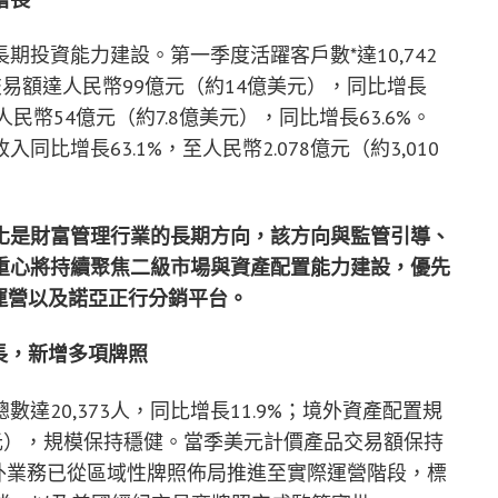
投資能力建設。第一季度活躍客戶數*達10,742
交易額達人民幣99億元（約14億美元），同比增長
民幣54億元（約7.8億美元），同比增長63.6%。
增長63.1%，至人民幣2.078億元（約3,010
化是財富管理行業的長期方向，該方向與監管引導、
重心將持續聚焦二級市場與資產配置能力建設，優先
運營以及諾亞正行分銷平台。
長，新增多項牌照
20,373人，同比增長11.9%；境外資產配置規
美元），規模保持穩健。當季美元計價產品交易額保持
境外業務已從區域性牌照佈局推進至實際運營階段，標