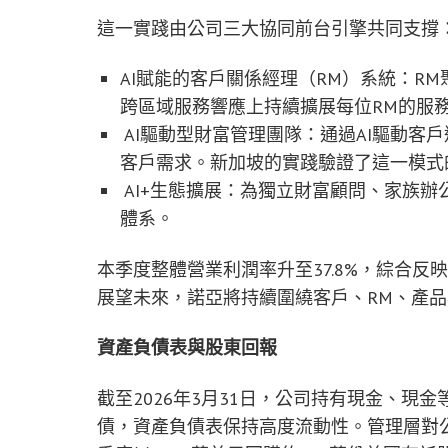
這一實踐由公司三大協同前台引擎共同支撐
AI賦能的客戶關係經理（RM）系統：R
跨區域服務響應上持續擴展每位RM的服
AI驅動型財富管理團隊：通過AI驅動客
客戶需求。新加坡的實踐驗證了這一模式
AI+生態擴展：為獨立財富顧問、家族
體系。
本季度整體營業利潤率升至37.8%，綜合反
展望未來，諾亞將持續圍繞客戶、RM、產品
資產負債表與股東回報
截至2026年3月31日，公司持有現金、現
債，資產負債表保持高度流動性。管理層對