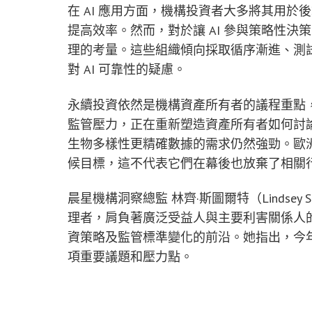
在 AI 應用方面，機構投資者大多將其用
提高效率。然而，對於讓 AI 參與策略性
理的考量。這些組織傾向採取循序漸進、測試
對 AI 可靠性的疑慮。
永續投資依然是機構資產所有者的議程重點
監管壓力，正在重新塑造資產所有者如何討
生物多樣性更精確數據的需求仍然強勁。歐
候目標，這不代表它們在幕後也放棄了相關
晨星機構洞察總監 林齊·斯圖爾特（Lindsey
理者，肩負著廣泛受益人與主要利害關係人
資策略及監管標準變化的前沿。她指出，今
項重要議題和壓力點。