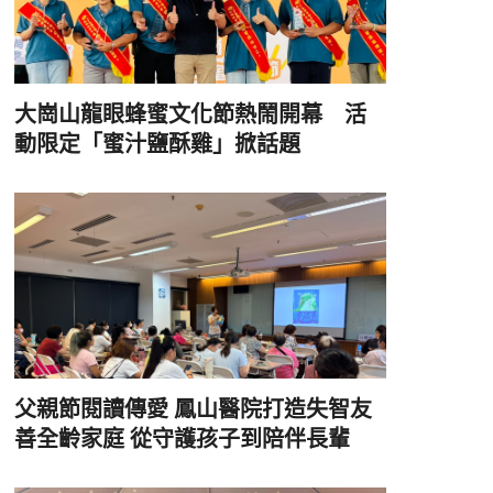
大崗山龍眼蜂蜜文化節熱鬧開幕 活
動限定「蜜汁鹽酥雞」掀話題
父親節閱讀傳愛 鳳山醫院打造失智友
善全齡家庭 從守護孩子到陪伴長輩