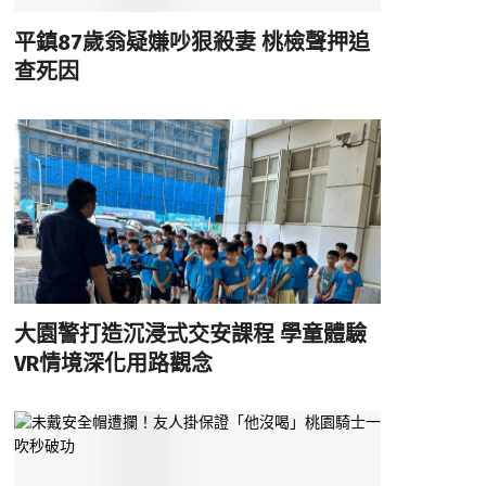
平鎮87歲翁疑嫌吵狠殺妻 桃檢聲押追
查死因
大園警打造沉浸式交安課程 學童體驗
VR情境深化用路觀念