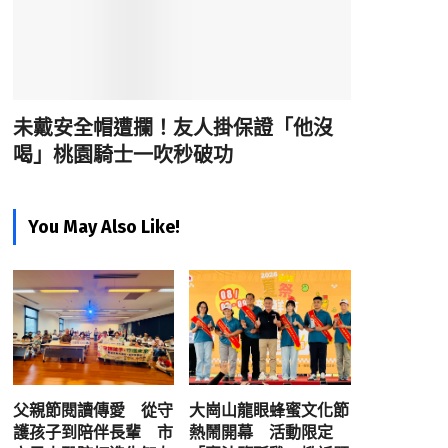
未戴安全帽遭攔！友人掛保證「他沒
喝」桃園騎士一吹秒破功
You May Also Like!
父親節閱讀傳愛 從守
大崗山龍眼蜂蜜文化節
護孩子到陪伴長輩 市
熱鬧開幕 活動限定