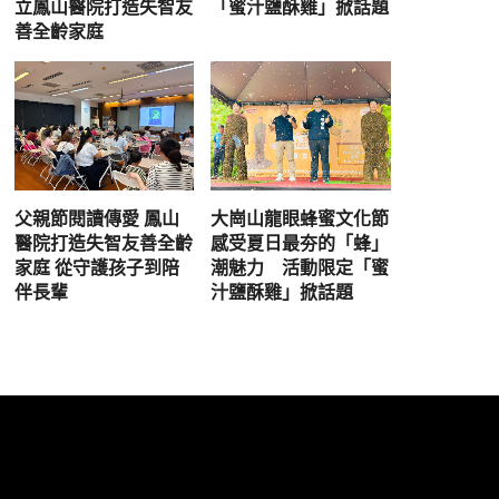
立鳳山醫院打造失智友
「蜜汁鹽酥雞」掀話題
善全齡家庭
父親節閱讀傳愛 鳳山
大崗山龍眼蜂蜜文化節
醫院打造失智友善全齡
感受夏日最夯的「蜂」
家庭 從守護孩子到陪
潮魅力 活動限定「蜜
伴長輩
汁鹽酥雞」掀話題