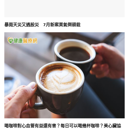
暴雨天災又遇股災 7月新案買氣倒頭栽
喝咖啡對心血管有益還有害？每日可以喝幾杯咖啡？美心臟協