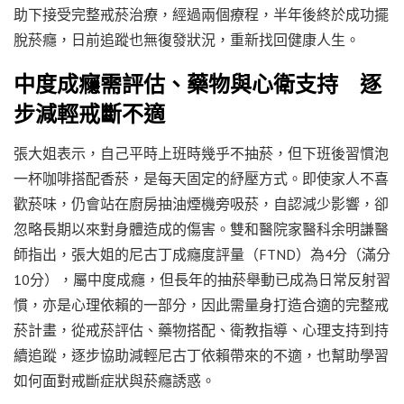
助下接受完整戒菸治療，經過兩個療程，半年後終於成功擺
脫菸癮，日前追蹤也無復發狀況，重新找回健康人生。
中度成癮需評估、藥物與心衛支持 逐
步減輕戒斷不適
張大姐表示，自己平時上班時幾乎不抽菸，但下班後習慣泡
一杯咖啡搭配香菸，是每天固定的紓壓方式。即使家人不喜
歡菸味，仍會站在廚房抽油煙機旁吸菸，自認減少影響，卻
忽略長期以來對身體造成的傷害。雙和醫院家醫科余明謙醫
師指出，張大姐的尼古丁成癮度評量（FTND）為4分（滿分
10分），屬中度成癮，但長年的抽菸舉動已成為日常反射習
慣，亦是心理依賴的一部分，因此需量身打造合適的完整戒
菸計畫，從戒菸評估、藥物搭配、衛教指導、心理支持到持
續追蹤，逐步協助減輕尼古丁依賴帶來的不適，也幫助學習
如何面對戒斷症狀與菸癮誘惑。