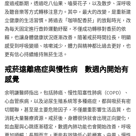
度過戒斷期，透過吃八仙果、嗑葵花子，以及散步、深呼吸
及聽音樂等方式轉移注意力。其中，最大的改變，是重新建
立健康的生活習慣。將過去「咖啡配香菸」的放鬆時光，改
為每天固定進行壺鈴運動紓壓，不僅成功轉移對香菸的依
賴，也讓身體健康狀況逐漸改善。隨著戒菸時間拉長，明顯
感受到呼吸變順、咳嗽減少，體力與精神都比過去更好，也
更有信心持續維持無菸生活。
戒菸遠離癌症與慢性病 數週內開始有
感覺
余明謙醫師指出，包括肺癌、慢性阻塞性肺病（COPD）、
心血管疾病，以及泌尿生殖系統等多種癌症，都與吸菸有密
切關聯，甚至是主要危險因子，不僅嚴重影響生活品質，也
消耗大量醫療資源。戒菸後，身體很快就會出現正向變化，
如血壓與心跳逐漸穩定，數週內肺功能也會開始改善，呼吸
更加順暢；長期而言，更能有效降低心肌梗塞、中風、慢性