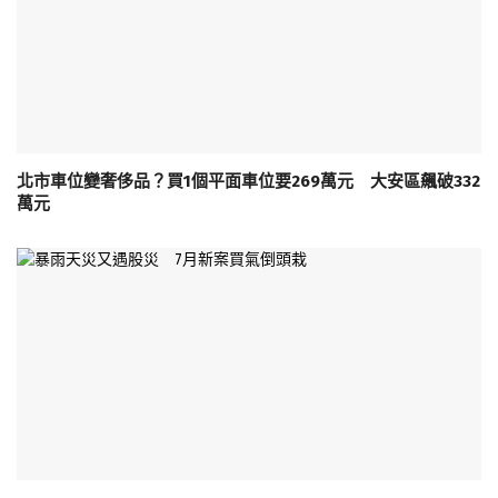
北市車位變奢侈品？買1個平面車位要269萬元 大安區飆破332
萬元