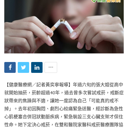
【健康醫療網／記者黃奕寧報導】年過六旬的張大姐從高中
就開始抽菸，菸齡超過40年，過去曾多次嘗試戒菸，戒斷症
狀帶來的焦躁與不適，讓她一度認為自己「可能真的戒不
掉」。去年初因胸悶、劇烈心絞痛緊急送醫，經診斷為急性
心肌梗塞合併冠狀動脈疾病，緊急裝設三支心臟支架才保住
性命。她下定決心戒菸，在雙和醫院家醫科戒菸醫療團隊協