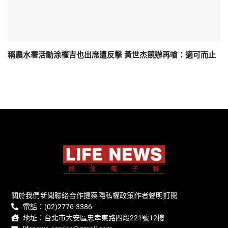
稱農水署活動涂權吉也出席遭反擊 黃世杰競辦再嗆：適可而止
關於我們
新聞聯絡
合作提案
隱私權政策
作者聲明
訂閱
電話：(02)2776-3386
地址：台北市大安區忠孝東路四段221號12樓