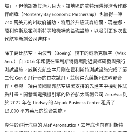
場」，但他認為其潛力巨大。該地區的蒙特瑞灣經濟合作夥
伴組織（Monterey Bay Economic Partnership）也贏得一筆
740 萬美元的州政府補助，將用於升級沃森維爾、瑪麗娜、
薩利納斯及霍利斯特等地機場的基礎設施，以吸引更多次世
代航空新創公司進駐。
除了喬比航空，由波音（Boeing）旗下的威斯克航空（Wisk
Aero）自 2016 年起便在霍利斯特機場附近營運研發與飛行
測試設施。威斯克航空本月剛在霍利斯特測試設施完成了第
二代 Gen 6 飛行器的首次試飛，並與得克薩斯州運輸部合
作，參與一項由美國聯邦航空總署支持的先進空中機動性試
點計畫。開發氫電飛機引擎的矽谷航太新創公司 ZeroAvia 則
於 2022 年在 Lindsay 的 Airpark Business Center 租賃了
15,000 平方英尺的綜合設施。
專注於飛行汽車的 Alef Aeronautics，去年底也向霍利斯特