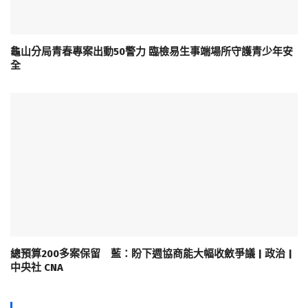
龜山分局青春專案出動50警力 臨檢易生事端場所守護青少年安
全
總預算200多案保留 藍：盼下週協商能大幅收斂爭議 | 政治 |
中央社 CNA