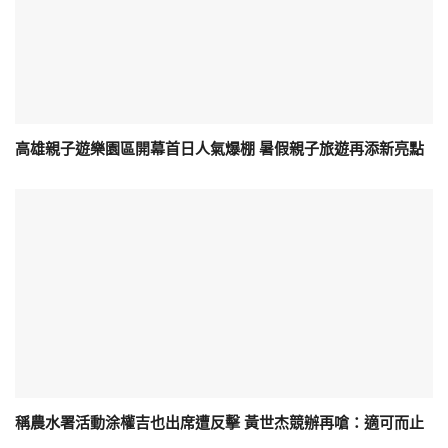
高雄親子遊樂園區開幕首日人氣爆棚 暑假親子旅遊再添新亮點
稱農水署活動涂權吉也出席遭反擊 黃世杰競辦再嗆：適可而止