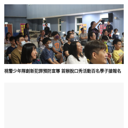
桃警少年隊創新犯罪預防宣導 首辦脫口秀活動百名學子搶報名