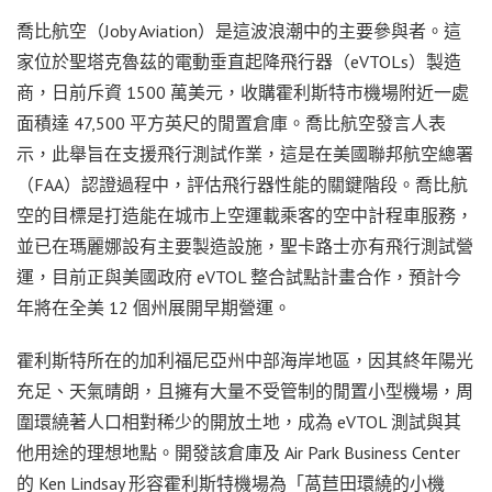
喬比航空（Joby Aviation）是這波浪潮中的主要參與者。這
家位於聖塔克魯茲的電動垂直起降飛行器（eVTOLs）製造
商，日前斥資 1500 萬美元，收購霍利斯特市機場附近一處
面積達 47,500 平方英尺的閒置倉庫。喬比航空發言人表
示，此舉旨在支援飛行測試作業，這是在美國聯邦航空總署
（FAA）認證過程中，評估飛行器性能的關鍵階段。喬比航
空的目標是打造能在城市上空運載乘客的空中計程車服務，
並已在瑪麗娜設有主要製造設施，聖卡路士亦有飛行測試營
運，目前正與美國政府 eVTOL 整合試點計畫合作，預計今
年將在全美 12 個州展開早期營運。
霍利斯特所在的加利福尼亞州中部海岸地區，因其終年陽光
充足、天氣晴朗，且擁有大量不受管制的閒置小型機場，周
圍環繞著人口相對稀少的開放土地，成為 eVTOL 測試與其
他用途的理想地點。開發該倉庫及 Air Park Business Center
的 Ken Lindsay 形容霍利斯特機場為「萵苣田環繞的小機