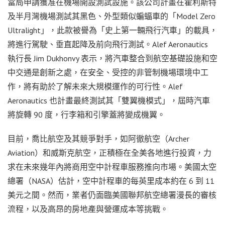
當局申請獲准在機場開設測試設施。該公司計畫在霍利斯特
及半月灣機場測試其黑色、外型類似蝙蝠車的「Model Zero
Ultralight」，此款被譽為「史上第一輛飛行汽車」的載具，
將進行駕駛、垂直起降及前向飛行測試。Alef Aeronautics
執行長 Jim Dukhonvy 表示，將汽車整合到航空基礎設施和空
中交通是創新之處，在安全、受控的非管制機場環境中工
作，將有助於了解未來大規模運作的可行性。Alef
Aeronautics 也計畫最終測試其「雙翼機模式」，屆時汽車
將旋轉 90 度，行李箱和引擎蓋將變成機翼。
目前，喬比航空及其競爭對手，如阿徹航空（Archer
Aviation）和威斯克航空，正積極在全美各地進行投資，力
求在未來幾年內將商用空中計程車服務推向市場。美國太空
總署（NASA）估計，空中計程車的每英里成本約在 6 到 11
美元之間。然而，業者仍面臨美國聯邦航空總署漫長的審核
流程，以及高昂的房地產與營運成本等挑戰。