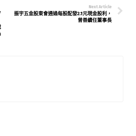
Next Article
/
振宇五金股東會通過每股配發2.1元現金股利，
曾善續任董事長
戰
為