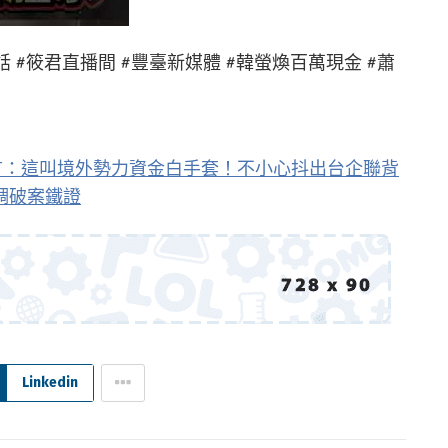
實對話 #筱君直播間 #豐臺新媒體 #韓螢煥百萬現金 #蕭
言：這叫境外勢力資金白手套！不小心抖出台企聯背
調破案鐵證
Linkedin