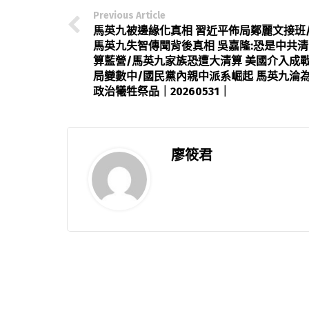
Previous Article
馬英九被邊緣化真相 習近平佈局鄭麗文接班
馬英九失智傳聞背後真相 吳嘉隆:恐是中共清
算藍營/馬英九家族恐遭大清算 美國介入成
局變數中/國民黨內親中派系崛起 馬英九淪
政治犧牲祭品｜20260531｜
廖筱君