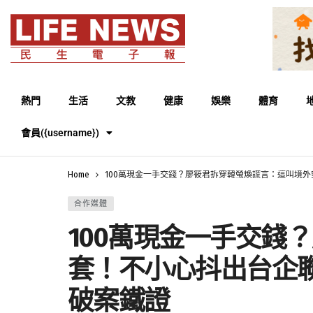
熱門
生活
文教
健康
娛樂
體育
會員({username})
Home
100萬現金一手交錢？廖筱君拆穿韓螢煥謊言：這叫境
合作媒體
100萬現金一手交錢
套！不小心抖出台企
破案鐵證