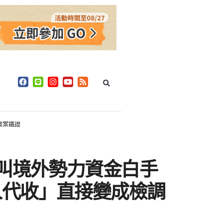
破案鐵證
這叫境外勢力資金白手
人代收」直接變成檢調