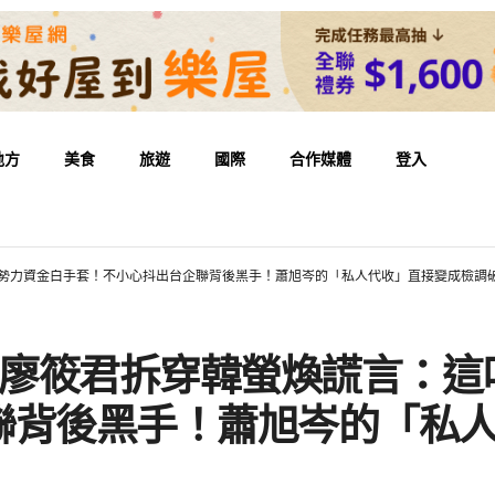
地方
美食
旅遊
國際
合作媒體
登入
外勢力資金白手套！不小心抖出台企聯背後黑手！蕭旭岑的「私人代收」直接變成檢調
？廖筱君拆穿韓螢煥謊言：
聯背後黑手！蕭旭岑的「私