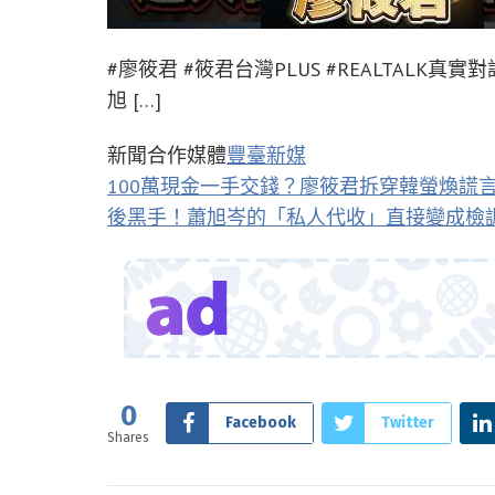
#廖筱君 #筱君台灣PLUS #REALTALK真
旭 […]
新聞合作媒體
豐臺新媒
100萬現金一手交錢？廖筱君拆穿韓螢煥謊
後黑手！蕭旭岑的「私人代收」直接變成檢
0
Facebook
Twitter
Shares