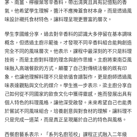
茅、南薑、檸檬葉等辛香料，帶出清爽且具有記憶點的香
氣。他希望學生理解，醬汁不應掩蓋食材本身，而是透過風
味設計襯托食材特色，讓料理呈現更豐富的層次。
學生李國維分享，過去對辛香料的認識大多停留在基本調味
概念，但透過主廚示範後，才發現不同辛香料組合能夠創造
完全不同的風味層次。他表示，課程中最深刻的不只是料理
技術，而是主廚對料理的理念與創作思維。主廚將東南亞風
味融入高端餐飲的方式，顛覆了自己對傳統法餐的既有印
象，也讓他理解料理不只是依循食譜製作，更是廚師透過風
味表達觀點與文化的媒介。學生進一步表示，梁主廚分享自
己如何從不同國家的飲食文化中獲得靈感，進而發展出具有
個人特色的料理風格，讓他深受啟發。未來希望自己也能勇
於嘗試不同風味組合，培養創意與對食材的理解，讓料理不
只是完成一道菜，而是真正呈現屬於自己的特色與風格。
西餐廚藝系表示，「系列名廚蒞校」課程正式融入二年級