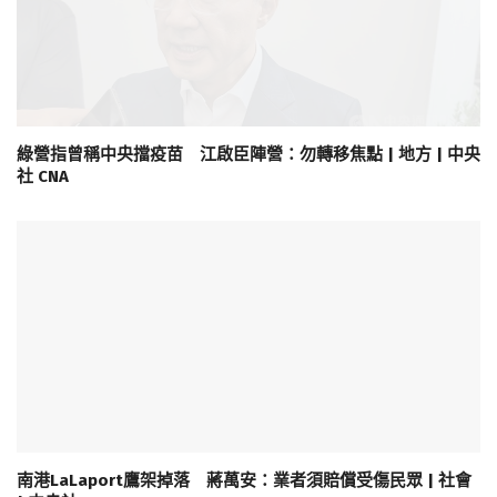
綠營指曾稱中央擋疫苗 江啟臣陣營：勿轉移焦點 | 地方 | 中央
社 CNA
南港LaLaport鷹架掉落 蔣萬安：業者須賠償受傷民眾 | 社會