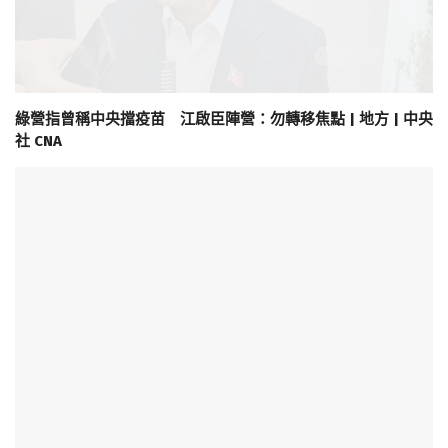
綠營指曾稱中央擋疫苗 江啟臣陣營：勿轉移焦點 | 地方 | 中央
社 CNA