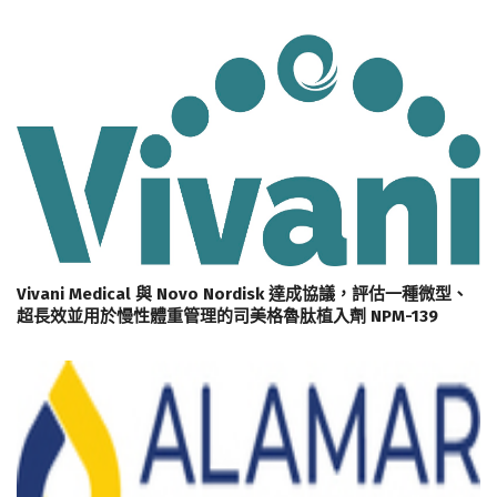
Vivani Medical 與 Novo Nordisk 達成協議，評估一種微型、
超長效並用於慢性體重管理的司美格魯肽植入劑 NPM-139