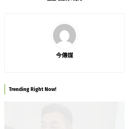
今傳媒
Trending Right Now!