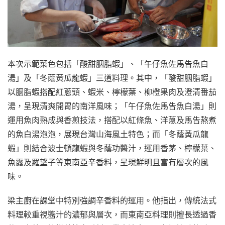
本次示範菜色包括「酸甜胭脂蝦」、「午仔魚佐馬告魚白
湯」及「冬蔭黃瓜龍蝦」三道料理。其中，「酸甜胭脂蝦」
以胭脂蝦搭配紅蔥頭、蝦米、檸檬葉、柳橙果肉及澄清番茄
湯，呈現清爽開胃的南洋風味；「午仔魚佐馬告魚白湯」則
運用魚肉熟成與香煎技法，搭配以紅條魚、洋蔥及馬告熬煮
的魚白湯泡泡，展現台灣山海風土特色；而「冬蔭黃瓜龍
蝦」則結合波士頓龍蝦與冬蔭功醬汁，運用香茅、檸檬葉、
魚露及羅望子等東南亞辛香料，呈現鮮明且富有層次的風
味。
梁主廚在課堂中特別強調辛香料的運用。他指出，傳統法式
料理較重視醬汁的濃郁與層次，而東南亞料理則擅長透過香