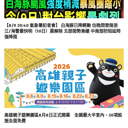
【8/9 20:40 氣象署記者會】 白海豚已降輕颱 估晚間登陸浙
江/海警最快明（10日）晨解除 北部雨勢漸緩 中南部防短延時
強降雨
高雄親子遊樂園區8月8日正式開幕 全國最大半室內、30項設
施全面免費