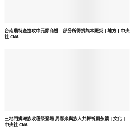
台南農特產搶攻中元節商機 部分所得捐熊本賑災 | 地方 | 中央
社 CNA
三地門排灣族收穫祭登場 周春米與族人共舞祈願永續 | 文化 |
中央社 CNA