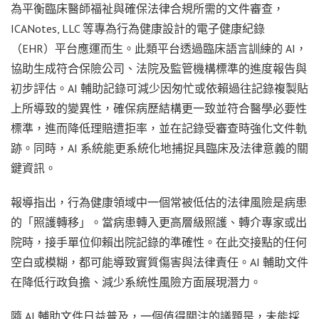
為平衡臨床醫師福祉與確保法律合規所需的文件審查，
ICANotes, LLC 等專為行為健康設計的電子健康紀錄
（EHR）平台應運而生。此類平台透過臨床語言訓練的 AI，
協助生成符合保險公司、法院及監管機構標準的進度報告與
初步評估。AI 輔助記錄可減少因匆忙或依賴過往記錄複製貼
上所導致的變異性，確保病歷結構更一致並符合醫學必要性
標準，進而降低理賠遭拒率，並在記錄受審查時強化文件軌
跡。同時，AI 系統能更系統化地捕捉具臨床及法律意義的關
鍵資訊。
報導指出，行為健康領域中一個常被低估的法律風險是病患
的「照護轉移」。當病患轉入更高層級照護、轉介專家或出
院時，接手單位仰賴出院記錄的準確性。在此交接點的任何
空白或模糊，都可能導致實質傷害與法律責任。AI 輔助文件
在降低行政負擔、減少系統性風險方面展現潛力。
隨 AI 輔助文件日益普及，一個值得關注的議題是，未能採