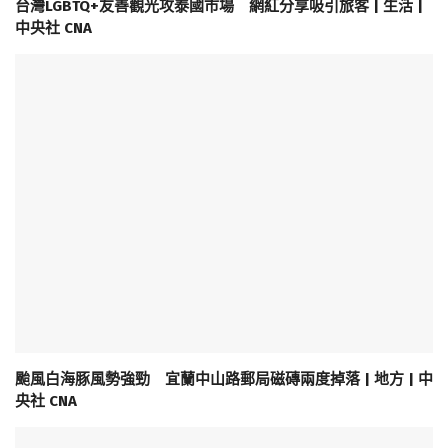
台灣LGBTQ+友善觀光攻泰國市場 網紅分享吸引旅客 | 生活 |
中央社 CNA
颱風白海豚風勢強勁 宜蘭中山路郵局磁磚兩度掉落 | 地方 | 中
央社 CNA