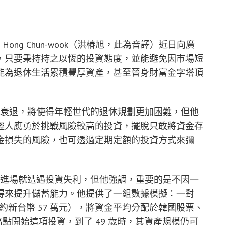
執行長 Hong Chun-wook（洪椿旭，此為音譯）近日向廣
，只要秉持持之以恆的投資態度，並能避免因市場短
能為退休生活累積豐厚資產，甚至晉身財富金字塔頂
陷入長期衰退，將使得年輕世代的退休規劃更加困難，但他
輕人應勇於挑戰風險較高的投資，擺脫只敢將資金存
金損失的風險，也可透過定期定額的投資方式來彌
許多人甫進場就遭遇投資失利，但他強調，重要的是不因一
得來提升儲蓄能力。他提供了一組數據模擬：一對
元（約新台幣 57 萬元），將資金平均分配於韓國股票、
高點開始這項投資，到了 49 歲時，其資產規模仍可