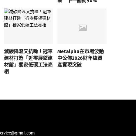
案 下一關衝90%
減碳降溫又抗噪！冠軍
Metalpha在市場波動
建材打造「近零展望建
中公佈2026財年總資
材館」獨家低碳工法亮
產實現突破
相
service@gmail.com