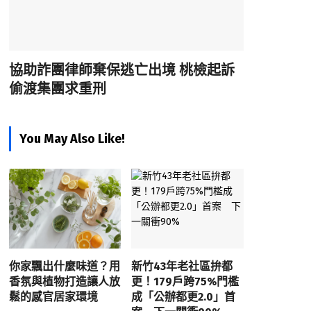
協助詐團律師棄保逃亡出境 桃檢起訴
偷渡集團求重刑
You May Also Like!
你家飄出什麼味道？用
新竹43年老社區拚都
香氛與植物打造讓人放
更！179戶跨75%門檻
鬆的感官居家環境
成「公辦都更2.0」首