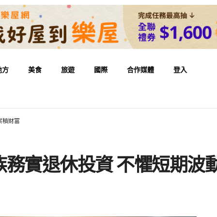
地方
美食
旅遊
國際
合作媒體
登入
累積財富
族務實退休投資 不懼短期波