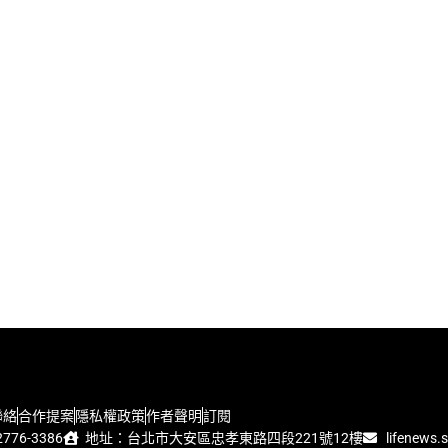
聯絡
合作提案
隱私權政策
作者聲明
訂閱
776-3386
地址：台北市大安區忠孝東路四段221號12樓
lifenews.