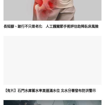
長短腳、跛行不只是老化 人工髖關節手術評估助降臥床風險
【有片】石門水庫蓄水率直逼滿水位 北水分署發布防洪警示