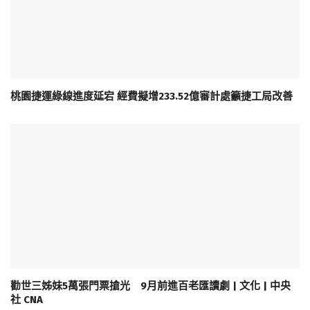
桃園捷運綠線進度延宕 經費擬增233.52億審計處籲捷工局改善
勸世三姊妹5萬張門票搶光 9月前進百老匯讀劇 | 文化 | 中央
社 CNA