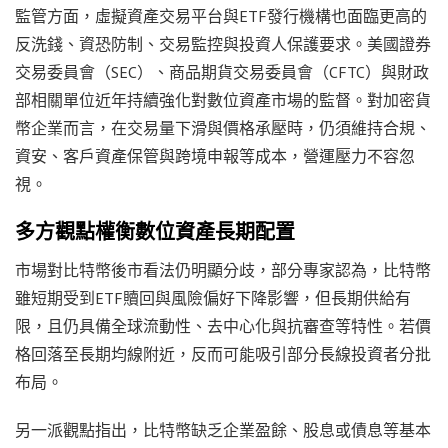
監管方面，虛擬資產交易平台與ETF發行機構也面臨更高的
反洗錢、資恐防制、交易監控與投資人保護要求。美國證券
交易委員會（SEC）、商品期貨交易委員會（CFTC）與財政
部相關單位近年持續強化對數位資產市場的監督。對加密貨
幣企業而言，在交易量下滑與價格承壓時，仍須維持合規、
資安、客戶資產保管與跨境申報等成本，營運壓力不容忽
視。
多方觀點權衡數位資產長期配置
市場對比特幣後市看法仍明顯分歧，部分專家認為，比特幣
雖短期受到ETF贖回與風險偏好下降影響，但長期供給有
限，且仍具備全球流動性、去中心化與抗審查等特性。若價
格回落至長期均線附近，反而可能吸引部分長線投資者分批
布局。
另一派觀點指出，比特幣缺乏企業盈餘、股息或債息等基本