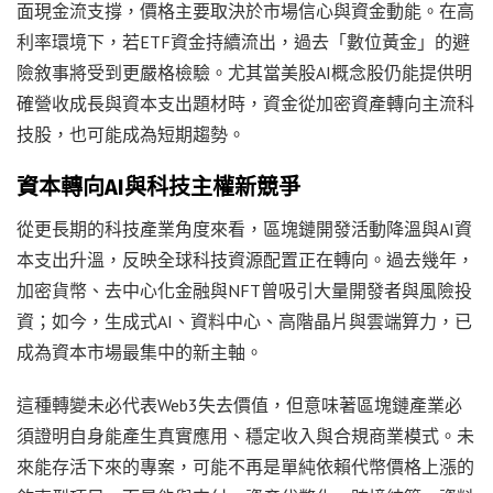
面現金流支撐，價格主要取決於市場信心與資金動能。在高
利率環境下，若ETF資金持續流出，過去「數位黃金」的避
險敘事將受到更嚴格檢驗。尤其當美股AI概念股仍能提供明
確營收成長與資本支出題材時，資金從加密資產轉向主流科
技股，也可能成為短期趨勢。
資本轉向AI與科技主權新競爭
從更長期的科技產業角度來看，區塊鏈開發活動降溫與AI資
本支出升溫，反映全球科技資源配置正在轉向。過去幾年，
加密貨幣、去中心化金融與NFT曾吸引大量開發者與風險投
資；如今，生成式AI、資料中心、高階晶片與雲端算力，已
成為資本市場最集中的新主軸。
這種轉變未必代表Web3失去價值，但意味著區塊鏈產業必
須證明自身能產生真實應用、穩定收入與合規商業模式。未
來能存活下來的專案，可能不再是單純依賴代幣價格上漲的