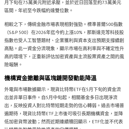
月下旬在7.5萬美元附近承壓，並於近日回落至約7.3萬美元
區間，年初至今跌幅約達雙位數。
相較之下，傳統金融市場表現相對強勁。標準普爾500指數
（S&P 500）在2026年迄今約上漲10%，那斯達克等科技股
指數也受人工智慧題材、企業獲利與資本支出預期支撐續創
高點。此一資金分流現象，顯示市場在高利率與不確定性升
高的環境下，正重新評估加密資產與主流股票資產之間的風
險報酬。
機構資金撤離與區塊鏈開發動能降溫
外電與市場數據顯示，現貨比特幣ETF在5月下旬的資金流
出並非單日事件。自5月中旬起，相關基金多日出現淨流
出，反映投資人對比特幣短期走勢的信心轉弱。過去市場普
遍期待，現貨比特幣ETF上市後可吸引長期機構資金，並降
低加密貨幣波動；然而近期連續贖回顯示，ETF化並不代表