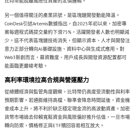
比特幣能脫離風險性資產的定價邏輯。
另一個值得關注的產業訊號，是區塊鏈開發動能降溫。
CoinDesk引述Artemis數據指出，自2025年初以來，加密專
案每週程式碼提交量約下滑75%，活躍開發者人數也明顯減
少。這不代表區塊鏈技術消失，但顯示資本、人才與開發注
意力正部分轉向AI基礎設施、資料中心與生成式應用。對
Web3新創而言，募資難度、用戶成長與開發資源配置都可
能面臨更嚴峻考驗。
高利率環境拉高合規與營運壓力
從總體經濟與監管角度觀察，比特幣仍高度受流動性與利率
預期影響。若通膨維持高檔、聯準會降息時間延後，資金機
會成本上升，將不利於缺乏穩定現金流的高波動資產。加密
貨幣市場過去仰賴寬鬆資金與風險偏好推升估值，一旦市場
轉向防禦，價格修正與ETF贖回容易相互放大。