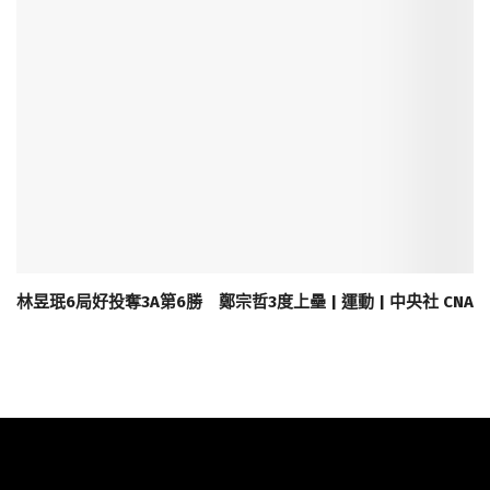
林昱珉6局好投奪3A第6勝 鄭宗哲3度上壘 | 運動 | 中央社 CNA