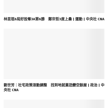
林昱珉6局好投奪3A第6勝 鄭宗哲3度上壘 | 運動 | 中央社 CNA
劉世芳：社宅政策滾動調整 找到地就蓋恐變空餘屋 | 政治 | 中
央社 CNA