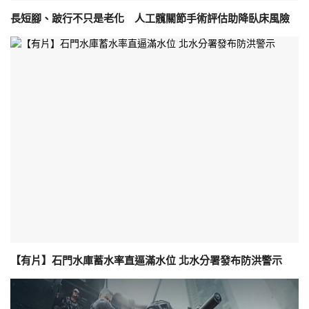
長短腳、跛行不只是老化 人工髖關節手術評估助降臥床風險
【有片】石門水庫蓄水率直逼滿水位 北水分署發布防洪警示