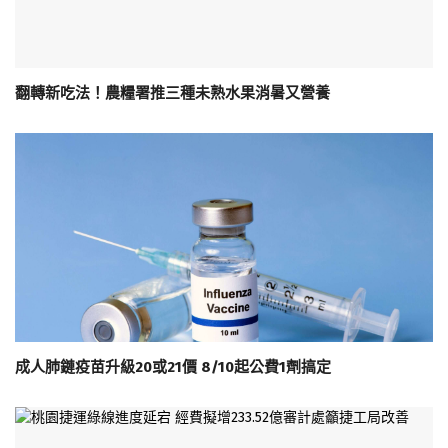
翻轉新吃法！農糧署推三種未熟水果消暑又營養
成人肺鏈疫苗升級20或21價 8/10起公費1劑搞定