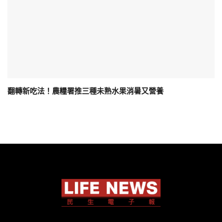
翻轉新吃法！農糧署推三種未熟水果消暑又營養