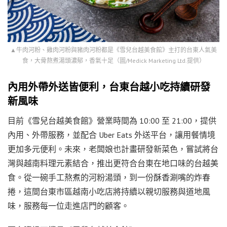
▲牛肉河粉、雞肉河粉與豬肉河粉都是《雪兒台越美食館》主打的台東人氣美
食，大骨熬煮湯頭濃郁，香氣十足（圖/Medick Marketing Ltd.提供）
內用外帶外送皆便利，台東台越小吃持續研發
新風味
目前《雪兒台越美食館》營業時間為 10:00 至 21:00，提供
內用、外帶服務，並配合 Uber Eats 外送平台，讓用餐情境
更加多元便利。未來，老闆娘也計畫研發新菜色，嘗試將台
灣與越南料理元素結合，推出更符合台東在地口味的台越美
食。從一碗手工熬煮的河粉湯頭，到一份酥香涮嘴的炸春
捲，這間台東市區越南小吃店將持續以親切服務與道地風
味，服務每一位走進店門的顧客。