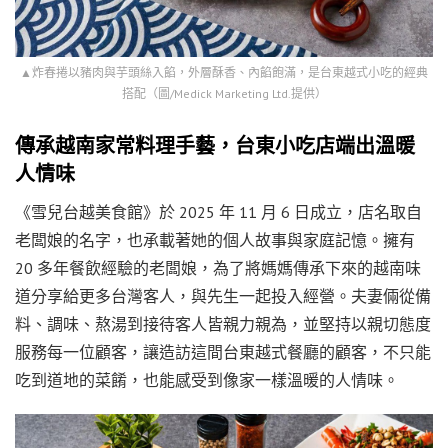
▲炸春捲以豬肉與芋頭絲入餡，外層酥香、內餡飽滿，是台東越式小吃的經典
搭配（圖/Medick Marketing Ltd.提供）
傳承越南家常料理手藝，台東小吃店端出溫暖
人情味
《雪兒台越美食館》於 2025 年 11 月 6 日成立，店名取自
老闆娘的名字，也承載著她的個人故事與家庭記憶。擁有
20 多年餐飲經驗的老闆娘，為了將媽媽傳承下來的越南味
道分享給更多台灣客人，與先生一起投入經營。夫妻倆從備
料、調味、熬湯到接待客人皆親力親為，並堅持以親切態度
服務每一位顧客，讓造訪這間台東越式餐廳的顧客，不只能
吃到道地的菜餚，也能感受到像家一樣溫暖的人情味。