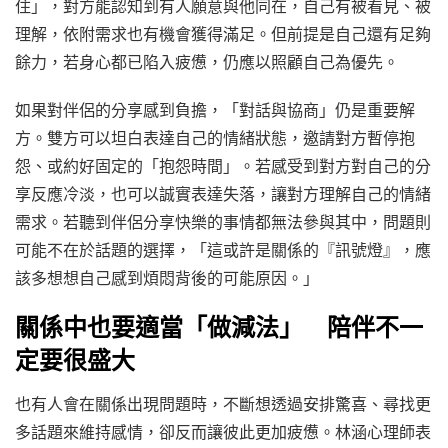
住」，對方能認知到有人願意與他同在，自己有被看見、被
理解，依附需求也有機會獲得滿足。但前提是自己還有足夠
餘力，若身心都已陷入疲憊，仍應以照顧自己為優先。
如果對伴侶的分享感到負擔，「對話與協商」仍是重要解
方。雙方可以坦白表達自己的情緒狀態，邀請對方暫停抱
怨、或約好固定的「抱怨時間」。若感受到對方對自己的分
享反應冷淡，也可以誠實表達失落，讓對方理解自己的情緒
需求。若聽到伴侶分享快樂的事情都無法參與其中，問題則
可能不在於話題的選擇，「這或許是關係的『訊號燈』，應
該多想想自己感到煩悶背後的可能原因。」
關係中也要適當「做減法」 陪伴不一
定要很盛大
也有人會在關係出現問題時，不斷想透過安排驚喜、尋找更
多話題來維持感情，卻反而讓彼此更加疲憊。林涵心理師表