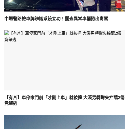
中壢警路檢車牌辨識系統立功！攔查異常車輛揪出毒駕
【有片】車停家門前「才剛上車」就被撞 大溪男轉彎失控釀2傷
竟肇逃