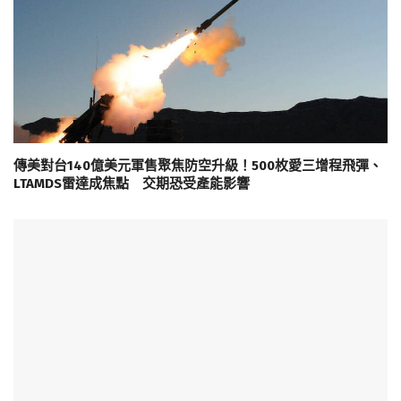
傳美對台140億美元軍售聚焦防空升級！500枚愛三增程飛彈、
LTAMDS雷達成焦點 交期恐受產能影響