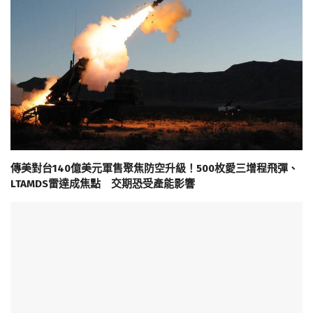
傳美對台140億美元軍售聚焦防空升級！500枚愛三增程飛彈、
LTAMDS雷達成焦點 交期恐受產能影響