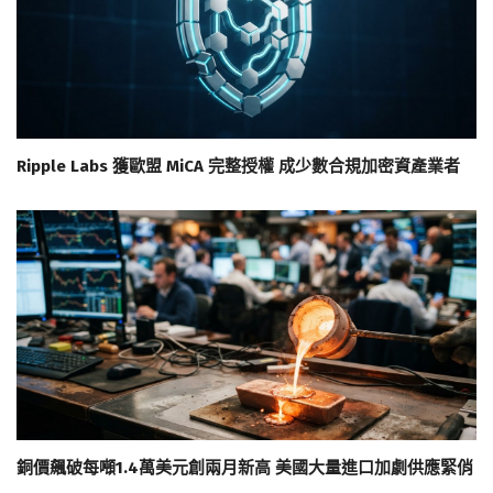
Ripple Labs 獲歐盟 MiCA 完整授權 成少數合規加密資產業者
銅價飆破每噸1.4萬美元創兩月新高 美國大量進口加劇供應緊俏