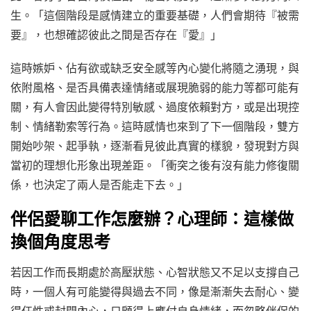
生。「這個階段是感情建立的重要基礎，人們會期待『被需
要』，也想確認彼此之間是否存在『愛』」
這時嫉妒、佔有欲或缺乏安全感等內心變化將隨之湧現，與
依附風格、是否具備表達情緒或展現脆弱的能力等都可能有
關，有人會因此變得特別敏感、過度依賴對方，或是出現控
制、情緒勒索等行為。這時感情也來到了下一個階段，雙方
開始吵架、起爭執，逐漸看見彼此真實的樣貌，發現對方與
當初的理想化形象出現差距。「衝突之後有沒有能力修復關
係，也決定了兩人是否能走下去。」
伴侶愛聊工作怎麼辦？心理師：這樣做
換個角度思考
若因工作而長期處於高壓狀態、心智狀態又不足以支撐自己
時，一個人有可能變得與過去不同，像是漸漸失去耐心、變
得任性或封閉內心，只顧得上應付自身情緒，而忽略伴侶的