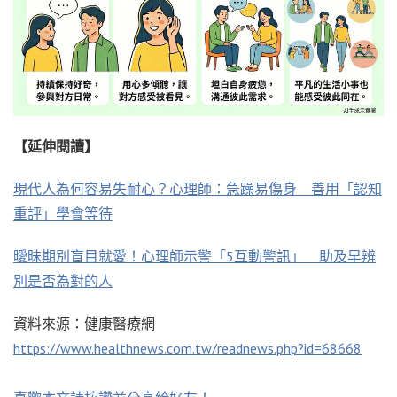
【延伸閱讀】
現代人為何容易失耐心？心理師：急躁易傷身 善用「認知
重評」學會等待
曖昧期別盲目就愛！心理師示警「5互動警訊」 助及早辨
別是否為對的人
資料來源：健康醫療網
https://www.healthnews.com.tw/readnews.php?id=68668