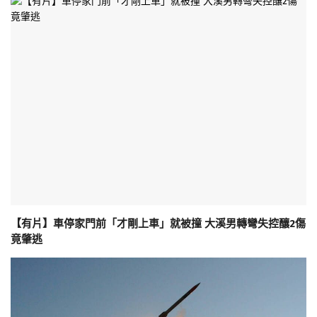
【有片】車停家門前「才剛上車」就被撞 大溪男轉彎失控釀2傷
竟肇逃