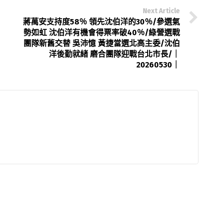
Next Article
蔣萬安支持度58％ 領先沈伯洋的30％/參選氣
勢如虹 沈伯洋有機會得票率破40％/綠營選戰
團隊新舊交替 吳沛憶 黃捷當選北高主委/沈伯
洋後勤就緒 磨合團隊迎戰台北市長/｜
20260530｜