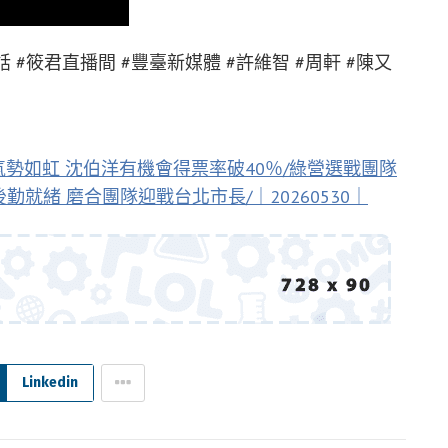
實對話 #筱君直播間 #豐臺新媒體 #許維智 #周軒 #陳又
氣勢如虹 沈伯洋有機會得票率破40％/綠營選戰團隊
勤就緒 磨合團隊迎戰台北市長/｜20260530｜
Linkedin