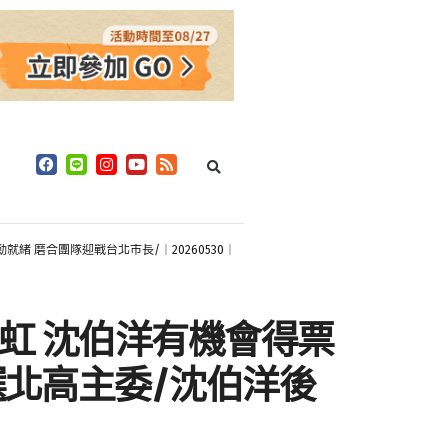
緒 磨合團隊迎戰台北市長/｜20260530｜
如虹 沈伯洋有機會得票
選北高主委/沈伯洋後