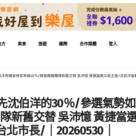
地方
美食
旅遊
國際
合作媒體
登入
伯洋有機會得票率破40％/綠營選戰團隊新舊交替 吳沛憶 黃捷當選北高主委/沈伯洋後勤就
領先沈伯洋的30％/參選氣勢
團隊新舊交替 吳沛憶 黃捷當
市長/｜20260530｜