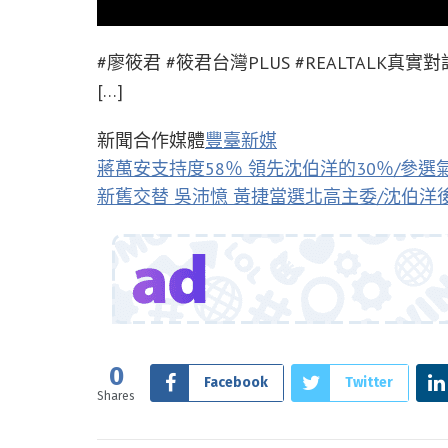
#廖筱君 #筱君台灣PLUS #REALTALK真
[…]
新聞合作媒體
豐臺新媒
蔣萬安支持度58％ 領先沈伯洋的30％/參選
新舊交替 吳沛憶 黃捷當選北高主委/沈伯洋後
0
Facebook
Twitter
Shares