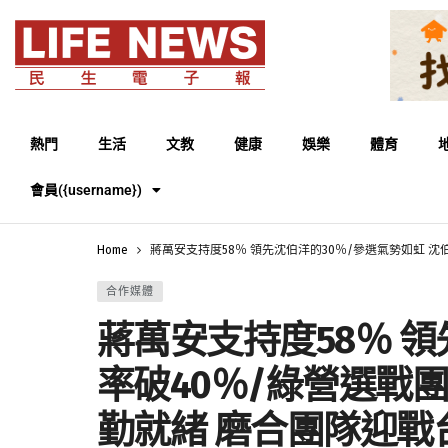
熱門
生活
文教
健康
娛樂
體育
會員({username})
Home
蔣萬安支持度58％ 領先沈伯洋的30％/參選氣勢如虹 沈
合作媒體
蔣萬安支持度58％ 
率破40％/綠營選戰
勤就緒 磨合團隊迎戰台北