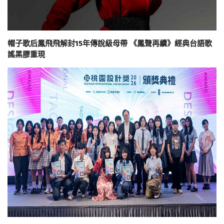
帽子歌后鳳飛飛解封15年傳說級母帶 《鳳聲再續》經典台語歌
謠黑膠重現