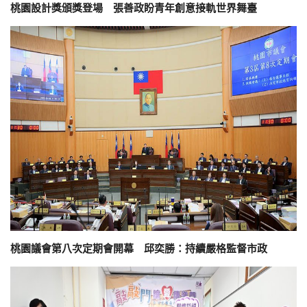
桃園設計獎頒獎登場 張善政盼青年創意接軌世界舞臺
桃園議會第八次定期會開幕 邱奕勝：持續嚴格監督市政