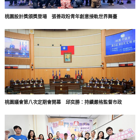
桃園設計獎頒獎登場 張善政盼青年創意接軌世界舞臺
桃園議會第八次定期會開幕 邱奕勝：持續嚴格監督市政