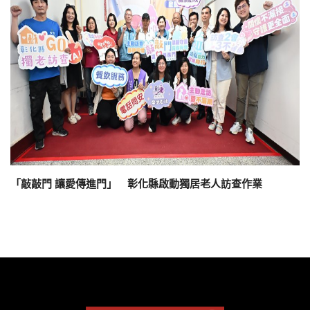
「敲敲門 讓愛傳進門」 彰化縣啟動獨居老人訪查作業