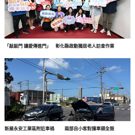
「敲敲門 讓愛傳進門」 彰化縣啟動獨居老人訪查作業
新屋永安工業區附近車禍 兩部自小客對撞車頭全毀