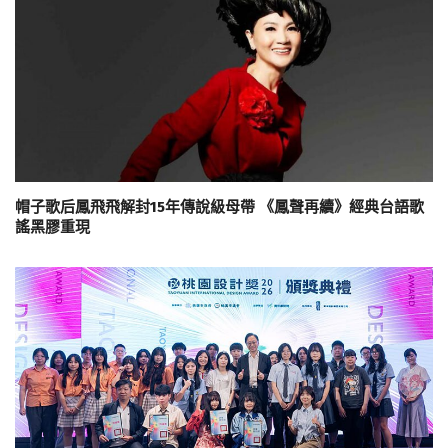
帽子歌后鳳飛飛解封15年傳說級母帶 《鳳聲再續》經典台語歌
謠黑膠重現