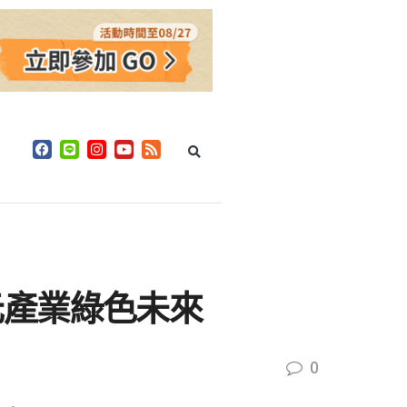
元產業綠色未來
0