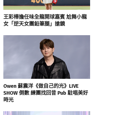
王彩樺擔任味全龍開球嘉賓 尬舞小龍
女「逆天女團鉛筆腿」搶鏡
Owen 蘇震洋《做自己的光》LIVE
SHOW 倒數 練團找回昔 Pub 駐唱美好
時光