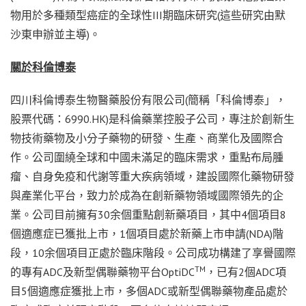
物用於多種類型癌症的全球性III期臨床研究(這些研究由默
沙東申辦並主導)。
關於科倫博泰
四川科倫博泰生物醫藥股份有限公司(簡稱「科倫博泰」，
股票代碼：6990.HK)是科倫藥業控股子公司，專注於創新生
物技術藥物及小分子藥物的研發、生產、商業化及國際合
作。公司圍繞全球和中國未滿足的臨床需求，重點布局腫
瘤、自身免疫和代謝等重大疾病領域，建設國際化藥物研發
與產業化平台，致力於成為在創新藥物領域國際領先的企
業。公司目前擁有30余個重點創新藥項目，其中4個項目8
個適應症已獲批上市，1個項目處於新藥上市申請(NDA)階
段，10余個項目正處於臨床階段。公司成功構建了享譽國際
TM
的專有ADC及新型偶聯藥物平台OptiDC
，已有2個ADC項
目5個適應症獲批上市，多個ADC或新型偶聯藥物產品處於