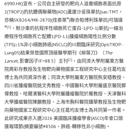
6990.HK)宣布，公司自主研發的靶向人滋養細胞表面抗原
2(TROP2)的抗體偶聯藥物(ADC)蘆康沙妥珠單抗(sac-TMT，
®
亦稱SKB264/MK-2870)(佳泰萊
)聯合帕博利珠單抗(可瑞達
®
[1]
，默沙東的抗程序性細胞死亡蛋白-1(PD-1)單抗)一線治
療程序性細胞死亡配體1(PD-L1)腫瘤細胞陽性比例分數
(TPS)≥1%非小細胞肺癌(NSCLC)的III期臨床研究(OptiTROP-
Lung05)結果榮登國際頂級醫學期刊《柳葉刀》（
The
[2]
Lancet
, 影響因子IF=88.5）主刊
，由同濟大學附屬東方醫
院周彩存教授及生物靶向藥物國家工程研究中心主任葛均友
博士為共同資深作者；同濟大學附屬東方醫院熊安穩教授、
四川省腫瘤醫院姚文秀教授、中國醫科大學附屬盛京醫院鄭
偉教授、哈爾濱醫科大學附屬腫瘤醫院於雁教授、天津醫科
大學腫瘤醫院陳鵬教授、上海市胸科醫院鍾華教授及生物靶
向藥物國家工程研究中心主任葛均友博士為共同第一作者。
此研究成果亦入選2026 美國臨床腫瘤學會(ASCO)年會口頭
匯報環節(摘要編號#8506，肺癌-轉移性非小細胞)。