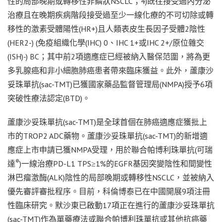
性的局部晚期或轉移性非鱗狀NSCLC；4)既往接受過內分泌
治療且在晚期疾病階段接受過至少一線化療的不可切除或轉
移性的激素受體陽性(HR+)且人類表皮生長因子受體2陰性
(HER2-) (免疫組織化學(IHC) 0、IHC 1+或IHC 2+/原位雜交
(ISH)-) BC；其中前2項適應症已經被納入醫保范圍，將為更
多乳腺癌和非小細胞肺癌患者帶來臨床獲益。此外，蘆康沙
妥珠單抗(sac-TMT)已獲國家藥品監督管理局(NMPA)授予6項
突破性療法認定(BTD)。
蘆康沙妥珠單抗(sac-TMT)是全球首個在肺癌適應症獲批上
市的TROP2 ADC藥物。蘆康沙妥珠單抗(sac-TMT)的新增適
應症上市申請已獲NMPA受理，用於聯合帕博利珠單抗(可瑞
®
達
)一線治療PD-L1 TPS≥1%的EGFR基因突變陰性和間變性
淋巴瘤激酶(ALK)陰性的局部晚期或轉移性NSCLC，並被納入
優先審評審批程序。目前，科倫博泰已在中國開展9項注冊
性臨床研究。默沙東已啟動17項正在進行的蘆康沙妥珠單抗
(sac-TMT)作為單藥療法或聯合帕博利珠單抗或其他抗癌藥