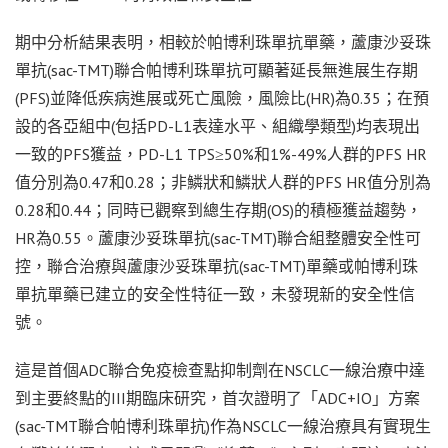
期中分析結果表明，相較於帕博利珠單抗單藥，蘆康沙妥珠
單抗(sac-TMT)聯合帕博利珠單抗可顯著延長無進展生存期
(PFS)並降低疾病進展或死亡風險，風險比(HR)為0.35；在預
設的各亞組中(包括PD-L1表達水平、組織學類型)均表現出
一致的PFS獲益，PD-L1 TPS≥50%和1%-49%人群的PFS HR
值分別為0.47和0.28；非鱗狀和鱗狀人群的PFS HR值分別為
0.28和0.44；同時已觀察到總生存期(OS)的積極獲益趨勢，
HR為0.55。蘆康沙妥珠單抗(sac-TMT)聯合組整體安全性可
控，聯合治療與蘆康沙妥珠單抗(sac-TMT)單藥或帕博利珠
單抗單藥已建立的安全性特征一致，未發現新的安全性信
號。
這是首個ADC聯合免疫檢查點抑制劑在NSCLC一線治療中達
到主要終點的III期臨床研究，首次證明了「ADC+IO」方案
(sac-TMT聯合帕博利珠單抗)作為NSCLC一線治療具有實現生