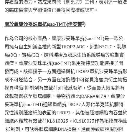
存獲益的潛力。該成果問鼎《柳葉刀》主刊，表明這一療法
的臨床價值與學術價值已獲得國際權威認可。
®
關於蘆康沙妥珠單抗
(sac-TMT)(
佳泰萊
)
作為公司的核心產品，蘆康沙妥珠單抗(sac-TMT)是一款公
司擁有自主知識產權的新型TROP2 ADC，針對NSCLC、乳腺
癌(BC)、胃癌(GC)、婦科腫瘤及泌尿生殖系統腫瘤等晚期實
體瘤。蘆康沙妥珠單抗(sac-TMT)采用獨特雙功能連接子開
發而成。該連接子一方面通過與抗TROP2單抗沙妥珠單抗形
成不可逆結合，另一方面在溶酶體中可從貝洛替康衍生物拓
撲異構酶I抑制劑有效載荷pH敏感裂解，從而最大限度將有
效載荷遞送至腫瘤細胞，藥物抗體比(DAR)達到7.4。蘆康沙
妥珠單抗(sac-TMT)通過重組抗TROP2人源化單克隆抗體特
異性識別腫瘤細胞表面的TROP2，其後被腫瘤細胞內吞並於
細胞內釋放有效載荷KL610023。KL610023作為拓撲異構酶
I抑制劑，可誘導腫瘤細胞DNA損傷，進而導致細胞周期阻