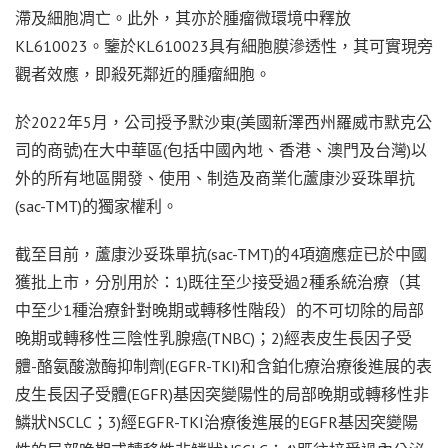
滯及細胞凋亡。此外，其亦於腫瘤微環境中釋放
KL610023。鑒於KL610023具有細胞膜滲透性，其可實現旁
觀者效應，即殺死鄰近的腫瘤細胞。
於2022年5月，公司授予默沙東(美國新澤西州羅威市默克公
司的商號)在大中華區(包括中國內地、香港、澳門及台灣)以
外的所有地區開發、使用、制造及商業化蘆康沙妥珠單抗
(sac-TMT)的獨家權利。
截至目前，蘆康沙妥珠單抗(sac-TMT)的4項適應症已於中國
獲批上市，分別用於：1)既往至少接受過2種系統治療（其
中至少1種治療針對晚期或轉移性階段）的不可切除的局部
晚期或轉移性三陰性乳腺癌(TNBC)；2)經表皮生長因子受
體-酪氨酸激酶抑制劑(EGFR-TKI)和含鉑化療治療後進展的表
皮生長因子受體(EGFR)基因突變陽性的局部晚期或轉移性非
鱗狀NSCLC；3)經EGFR-TKI治療後進展的EGFR基因突變陽