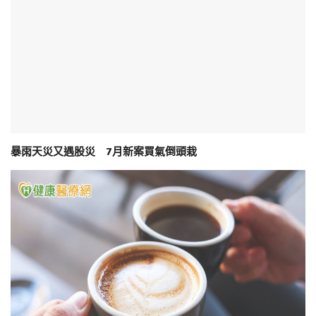
暴雨天災又遇股災 7月新案買氣倒頭栽