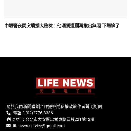
中壢警夜間突襲擴大臨檢！他酒駕遭攔再揪出無照 下場慘了
關於我們
新聞聯絡
合作提案
隱私權政策
作者聲明
訂閱
電話：(02)2776-3386
地址：台北市大安區忠孝東路四段221號12樓
lifenews.service@gmail.com