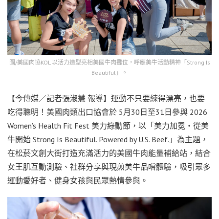
圖/美國肉協KOL 以活力造型亮相美國牛肉攤位，呼應美牛活動精神「Strong Is
Beautiful」。
【今傳媒／記者張淑慧 報導】運動不只要練得漂亮，也要
吃得聰明！美國肉類出口協會於 5月30日至31日參與 2026
Women’s Health Fit Fest 美力綠動節，以「美力加冕・從美
牛開始 Strong Is Beautiful. Powered by U.S. Beef.」為主題，
在松菸文創大街打造充滿活力的美國牛肉能量補給站，結合
女王肌互動測驗、社群分享與現煎美牛品嚐體驗，吸引眾多
運動愛好者、健身女孩與民眾熱情參與。