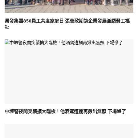
易發集團850員工共度家庭日 張善政期勉企業發展兼顧勞工福
祉
中壢警夜間突襲擴大臨檢！他酒駕遭攔再揪出無照 下場慘了