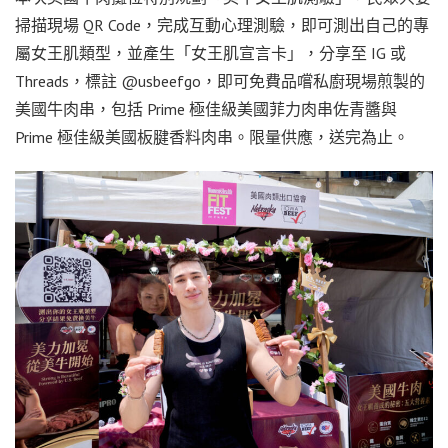
掃描現場 QR Code，完成互動心理測驗，即可測出自己的專
屬女王肌類型，並產生「女王肌宣言卡」，分享至 IG 或
Threads，標註 @usbeefgo，即可免費品嚐私廚現場煎製的
美國牛肉串，包括 Prime 極佳級美國菲力肉串佐青醬與
Prime 極佳級美國板腱香料肉串。限量供應，送完為止。