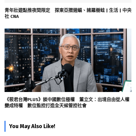
青年壯遊點推夜間限定 探東亞摺翅蝠、諸羅樹蛙 | 生活 | 中央
社 CNA
《筱君台灣PLUS》談中國數位極權 董立文：出境自由從人權
變成特權 數位監控打造全天候管控社會
You May Also Like!