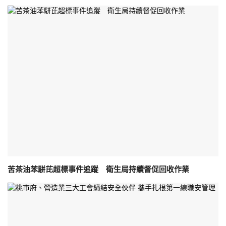
苦茶油苯駢芘超標事件追蹤 衛生局持續督促回收作業