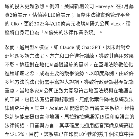
域的投入更趨激烈。例如，美國新創公司 Harvey AI 在3月募
資2億美元，估值達110億美元；而專注法律實務管理平台
的 Clio，更於2025年以10億美元收購AI研究公司 vLex，積
極將自身定位為「AI優先的法律作業系統」。
然而，通用型AI模型，如 Claude 或 ChatGPT，因未針對亞
洲地區多語言法庭、方言和口音進行訓練，導致其應用效果
不彰。這種對在地化AI基礎設施的需求，在亞洲法院數位化
進程加速之際，成為主要的競爭優勢。以印度為例，由於許
多地方法院法官仍需手寫證人證詞，導致行政延誤甚至記錄
重寫，當地多家AI公司正致力開發符合地區法規與在地語言
的工具，包括法庭語音轉錄軟體、無紙化案件歸檔系統及法
律研究平台。其中，Adalat AI 開發的語音轉文字系統，經特
殊訓練能支援包含印地語、馬拉雅拉姆語等15種印度語言的
法律術語、口音與方言，其準確度比通用語音辨識系統高出
至少15%。目前，該系統已在印度10個邦的數千個法庭中採