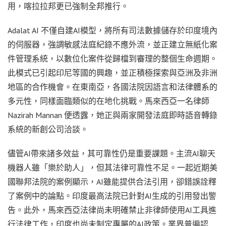
用，喀拉拉邦更已強制全邦推行。
Adalat AI 不僅自建AI模型，將所有司法數據儲存於印度境內
的伺服器，強調敏感法庭紀錄不應外流，並正建立無紙化案
件管理系統，以數位化案件從歸檔到審理的整個生命週期。
此模式已引起印尼等國的興趣，並正積極探索與亞洲及非洲
地區的合作機會。在東南亞，各國法院因語言和法律體系的
多元性，同樣面臨類似的在地化挑戰。馬來西亞一名律師
Nazirah Mannan 便透露，她正與兩家開發法庭即時語音轉錄
系統的新創公司洽談。
儘管AI帶來諸多效益，其可靠性仍是重要課題。主流AI聊天
機器人雖「樂於助人」，但其法律可靠性不足。一起近期美
國聯邦法院的案例顯示，AI雖能提供合法引用，卻錯誤詮釋
了案例中的論點。印度最高法院已針對AI生成的引用發出警
告。此外，馬來西亞法律尚未明確禁止非律師使用AI工具進
行法律工作，印度也尚未制定專屬的AI政策。業界普遍認