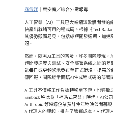
商傳媒
｜葉安庭／綜合外電報導
人工智慧（AI）工具已大幅縮短軟體開發的
快產出就緒可用的程式碼。根據《TechRa
其優勢顯而易見，包括縮短開發週期、加速
題。
然而，隨著AI工具的普及，許多團隊發現，
體開發速度與測試、安全部署系統之間的差距
能每日或更頻繁地發布至正式環境，遠高於偶爾
卻回報，團隊經常面臨AI生成程式碼的部署
AI工具不僅將工作負擔轉移至下游，也導致成本飆升。
Simback 稱此為「補貼式智慧」時代，AI公
Anthropic 等領導企業預計今年稍晚公
AI代理人的興起，推升了營運成本。AI代