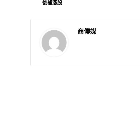
後補漲股
商傳媒