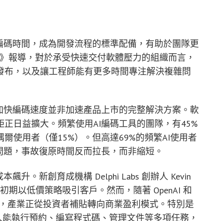
編碼時間，成為開發流程的標準配備，有助於團隊更
dar》報導，對於承受快速交付軟體壓力的組織而言，
發布，以及讓工程師能有更多時間專注解決複雜問
加快編碼速度並非加速產品上市的完整解決方案。軟
正日益擴大。頻繁使用AI編碼工具的團隊，有45%
使用者（僅15%）。但高達69%的頻繁AI使用者
問題，事故復原時間反而拉長，而非縮短。
新創育成機構 Delphi Labs 創辦人 Kevin
司初期以低價策略吸引客戶。然而，隨著 OpenAI 和
開募股，產業正從投資者補貼轉向商業盈利模式。特別是
理人能執行預約、編寫程式碼、管理文件等多項任務，