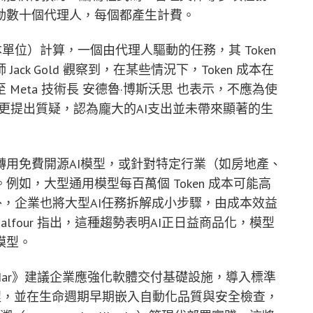
動數十個代理人，每個都產生計費。
本單位）計算，一個由代理人驅動的任務，其 Token
k Gold 觀察到，在某些情況下，Token 成本在
eta 技術長 安德魯·博斯沃思 也表示，不應為使
長本週更提出質疑，認為龐大的AI支出並未帶來顯著的生
用免費開源AI模型，或針對特定行業（如房地產、
如，大型通用模型每百萬個 Token 成本可能高
外，企業也將大型AI任務拆解成小步驟，由成本效益
n Balfour 指出，這種趨勢表明AI正日益商品化，模型
模型。
adar》建議企業應強化軟體交付基礎設施，導入標準
交付流程，並在生命週期早期嵌入自動化品質與安全檢查，