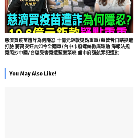
慈濟買疫苗遭詐為何隱忍 十億元鉅款疑點重重/藍營昔日瞎挺遭
打臉 蔣萬安狂言如今全翻車/台中市府螺絲徹底鬆動 海報法規
竟照抄中國/台糖受害竟遭藍營緊咬 盧市府護航罪犯遭批
You May Also Like!