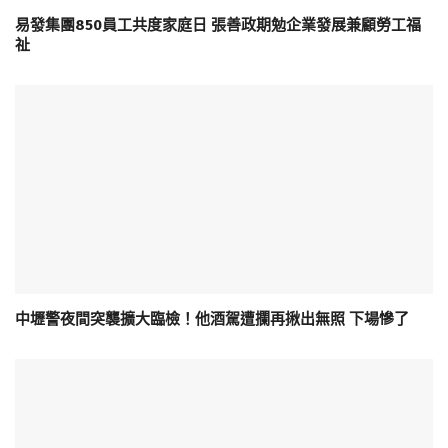
易發集團850員工共度家庭日 張善政期勉企業發展兼顧勞工福
祉
中壢警夜間突襲擴大臨檢！他酒駕遭攔再揪出無照 下場慘了