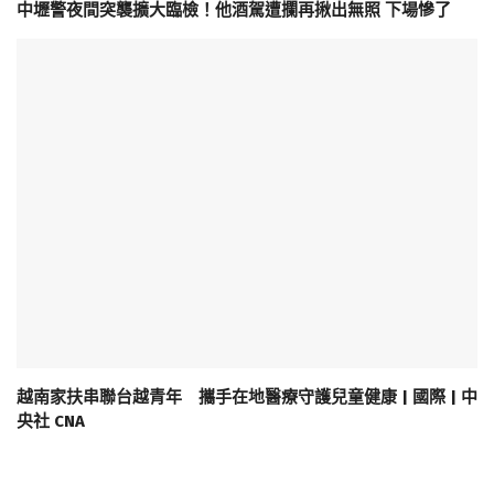
中壢警夜間突襲擴大臨檢！他酒駕遭攔再揪出無照 下場慘了
越南家扶串聯台越青年 攜手在地醫療守護兒童健康 | 國際 | 中
央社 CNA