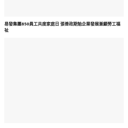
易發集團850員工共度家庭日 張善政期勉企業發展兼顧勞工福
祉