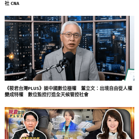
社 CNA
《筱君台灣PLUS》談中國數位極權 董立文：出境自由從人權
變成特權 數位監控打造全天候管控社會