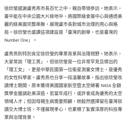
徐欣瑩感謝盧秀燕市長百忙之中，親自帶領參訪。她表示，
臺中能在中央公園大片綠地中，將國際級會展中心與通透美
麗的綠美圖完整串聯，展現盧市長對城市治理的用心與格
局。徐欣瑩也盛讚這項建設是「臺灣的創舉，也是臺灣的
Number One」。
盧秀燕則特別肯定徐欣瑩的專業背景與治理視野。她表示，
大家常說「理工男」，但徐欣瑩是一位非常罕見且傑出的
「理工女」，更是中華民國第一位衛星測量女博士，是優秀
的女性科學家。盧秀燕也分享一段溫馨故事，指出徐欣瑩攻
讀博士期間，原本獲得美國國家航空暨太空總署 NASA 全額
獎學金邀請赴美深造，若當年成行，或許會成為優秀的太空
領域人才；但因母親生病需要照顧，她毅然選擇留在臺灣就
讀交大博士班，不僅展現孝心，也累積了紮實深厚的科技專
業與治理背景。