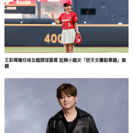
王彩樺擔任味全龍開球嘉賓 尬舞小龍女「逆天女團鉛筆腿」搶
鏡