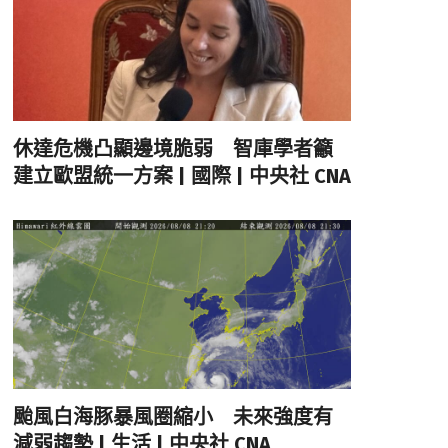
休達危機凸顯邊境脆弱 智庫學者籲
建立歐盟統一方案 | 國際 | 中央社 CNA
颱風白海豚暴風圈縮小 未來強度有
減弱趨勢 | 生活 | 中央社 CNA