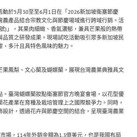
於5月30至至6月1日在「2026新加坡衛塞節慶
灣農產品結合宗教文化與節慶場域進行跨域行銷。活
3號)」，其果肉細緻、香氣濃郁，兼具芒果般的熱帶
與品質之研發成果。現場試吃活動吸引眾多新加坡民
甜、多汁且具特色風味的魅力。
芒果鳳梨、文心蘭及蝴蝶蘭，展現台灣農業典雅具文
點。臺灣蝴蝶蘭妝點衛塞節官方晚宴會場，以花型優
蘭花產業在育種及栽培管理上之國際競爭力。同時，
飾設計，透過花卉與節慶空間的結合，呈現臺灣農業
場，114年外銷金額為1.3億美元，也是我國布局