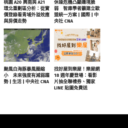
桃園 A20 興南與 A21
休達危機凸顯邊境脆
環北重劃區分析：從實
弱 智庫學者籲建立歐
價登錄看青埔外溢效應
盟統一方案 | 國際 | 中
與房價走勢
央社 CNA
颱風白海豚暴風圈縮
找好屋到樂屋！樂屋網
小 未來強度有減弱趨
18 週年慶登場：看影
勢 | 生活 | 中央社 CNA
片抽全聯禮券、獨家
LINE 貼圖免費送