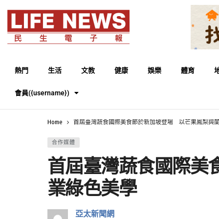
熱門
生活
文教
健康
娛樂
體育
會員({username})
Home
首屆臺灣蔬食國際美食節於新加坡登場 以芒果鳳梨與
合作媒體
首屆臺灣蔬食國際美
業綠色美學
亞太新聞網