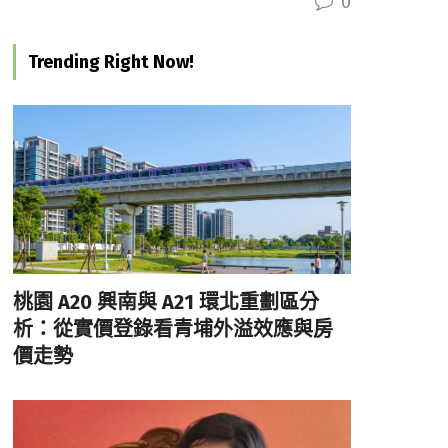
0
Trending Right Now!
桃園 A20 興南與 A21 環北重劃區分
析：從實價登錄看青埔外溢效應與房
價走勢