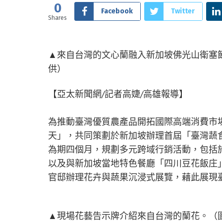
0
Facebook
Twitter
Shares
▲來自台灣的文心蘭融入新加坡佛光山衛塞節（V
供）
【亞太新聞網/記者高婕/高雄報導】
為推動臺灣優質農產品開拓國際高端消費市
天」，共同策劃於新加坡辦理首屆「臺灣蔬食
為期四個月，規劃多元跨域行銷活動，包括於佛
以及與新加坡當地特色餐廳「四川豆花飯庄
官邸辦理花卉與蔬果沉浸式展覽，藉此展現
▲現場花藝告示牌介紹來自台灣的蘭花。（