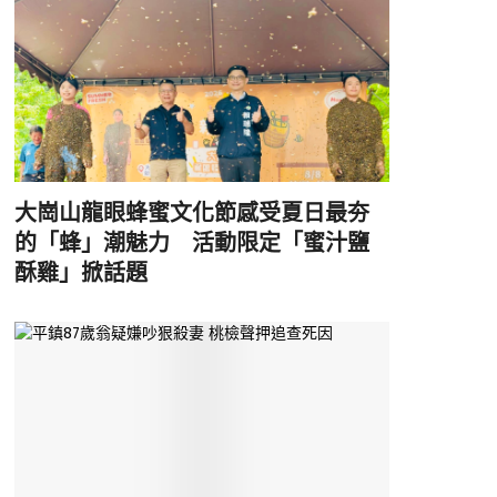
大崗山龍眼蜂蜜文化節感受夏日最夯
的「蜂」潮魅力 活動限定「蜜汁鹽
酥雞」掀話題