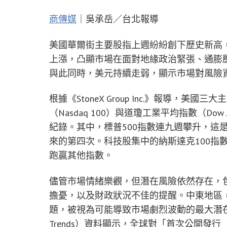
商傳媒
｜吳承岳／台北報導
美國華爾街主要股指上週紛紛創下歷史新高，標
上漲，凸顯市場在面對地緣政治緊張、通膨
與此同時，美元持續走弱，顯示市場對風險
根據《StoneX Group Inc.》報導，美
（Nasdaq 100）與道瓊工業平均指數（Dow Jo
紀錄。其中，標普500指數連九週攀升，這是
來的第四次。科技股集中的納斯達克100指
跑贏其他指數。
儘管市場情緒樂觀，但潛在風險依然存在，
擔憂，以及財政狀況不佳的提醒。中東地區，特別是
題，被視為可能導致市場劇烈波動的最大潛在因素
Trends）資料顯示，全球對「首次公開發行