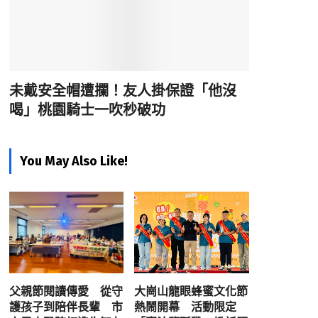
未戴安全帽遭攔！友人掛保證「他沒
喝」桃園騎士一吹秒破功
You May Also Like!
父親節閱讀傳愛 從守
大崗山龍眼蜂蜜文化節
護孩子到陪伴長輩 市
熱鬧開幕 活動限定