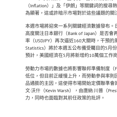
（Inflation）」及「伊朗」等關鍵詞的
為顯著，這或許暗示市場對於這些議題的關
本週市場將迎來一系列關鍵經濟數據發布。
高度關注日本銀行（Bank of Japan
率（USDJPY）再次逼近160大關時，干預的風險
Statistics）將於本週五公布備受矚目的
預計，美國經濟在5月將新增約10萬個工作
勞動力市場的數據也將影響聯邦準備制度（F
低位，但目前正緩慢上升，而勞動參與率則
品通膨的主因，這使得市場開始定價聯準會
文·沃什（Kevin Warsh），由唐納·川普（P
力，同時也面臨對其前任政策的批評。