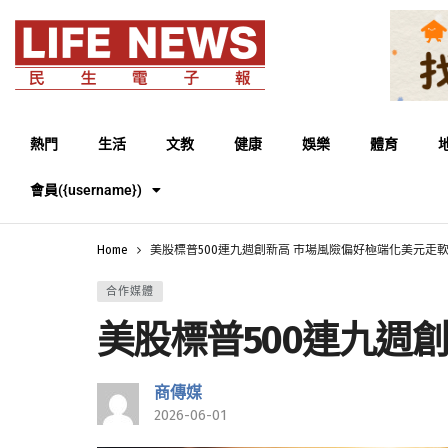
熱門
生活
文教
健康
娛樂
體育
會員({username})
Home
美股標普500連九週創新高 市場風險偏好極端化美元走
合作媒體
美股標普500連九週
商傳媒
2026-06-01