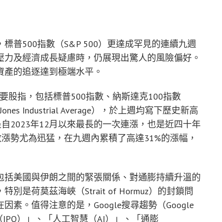
普500指數（S&P 500）更達成罕見的連續九週
壓力及經濟成長疑慮時，仍展現出驚人的風險偏好。
資產的追逐達到極端水平。
國三大主要股指，包括標普500指數、納斯達克100指數
nes Industrial Average），於上週均寫下歷史新高
自2023年12月以來最長的一次連漲，也是近四十年
數漲勢尤為迅猛，在九週內累積了高達31%的漲幅，
包括美國與伊朗之間的緊張關係、對通膨持續升溫的
荷莫茲海峽（Strait of Hormuz）的封鎖問
。值得注意的是，Google搜尋趨勢（Google
（IPO）」、「人工智慧（AI）」、「通膨