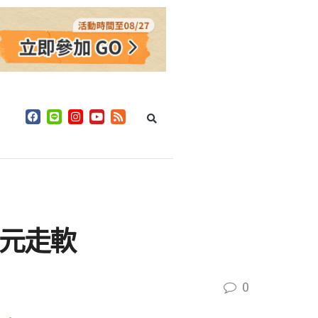
美元走軟
0