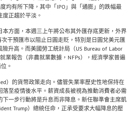
搜尋熱度均有所下降，其中「IPO」與「通膨」的跌幅最
注度正趨於平淡。
日本方面，本週三上午將公布其外匯存底更新，外界
）是否會再次干預匯市以阻止日圓走貶，特別是日圓兌美元匯
升高。而美國勞工統計局（US Bureau of Labor
5月份就業報告（非農就業數據，NFPs），經濟學家普遍
崗位。
ed）的貨幣政策走向。儘管失業率歷史性地保持在
回落至疫情後水平。薪資成長被視為推動消費者必需
的下一步行動將是升息而非降息。新任聯準會主席凱
resident Trump）總統任命，正承受要求大幅降息的壓