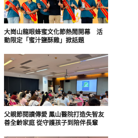
大崗山龍眼蜂蜜文化節熱鬧開幕 活
動限定「蜜汁鹽酥雞」掀話題
父親節閱讀傳愛 鳳山醫院打造失智友
善全齡家庭 從守護孩子到陪伴長輩