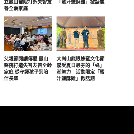
立鳳山醫院打造失智友
「蜜汁鹽酥雞」掀話題
善全齡家庭
父親節閱讀傳愛 鳳山
大崗山龍眼蜂蜜文化節
醫院打造失智友善全齡
感受夏日最夯的「蜂」
家庭 從守護孩子到陪
潮魅力 活動限定「蜜
伴長輩
汁鹽酥雞」掀話題