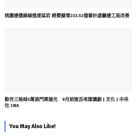
桃園捷運綠線進度延宕 經費擬增233.52億審計處籲捷工局改善
勸世三姊妹5萬張門票搶光 9月前進百老匯讀劇 | 文化 | 中央
社 CNA
You May Also Like!