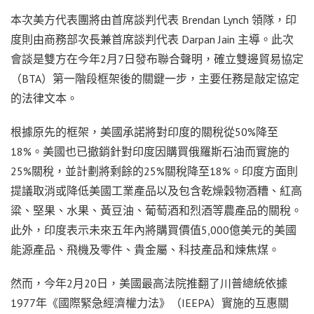
本次美方代表團將由首席談判代表 Brendan Lynch 領隊，印
度則由商務部次長兼首席談判代表 Darpan Jain 主導。此次
會談是雙方在今年2月7日發布聯合聲明，確立雙邊貿易協定
（BTA）第一階段框架後的關鍵一步，主要任務是敲定協定
的法律文本。
根據原先的框架，美國承諾將對印度的關稅從50%降至
18%。美國也已撤銷針對印度因購買俄羅斯石油而實施的
25%關稅，並計劃將剩餘的25%關稅降至18%。印度方面則
提議取消或降低美國工業產品以及包含乾燥穀物酒糟、紅高
粱、堅果、水果、黃豆油、葡萄酒和烈酒等農產品的關稅。
此外，印度表示未來五年內將購買價值5,000億美元的美國
能源產品、飛機及零件、貴金屬、科技產品和煉焦煤。
然而，今年2月20日，美國最高法院推翻了川普總統依據
1977年《國際緊急經濟權力法》（IEEPA）實施的互惠關