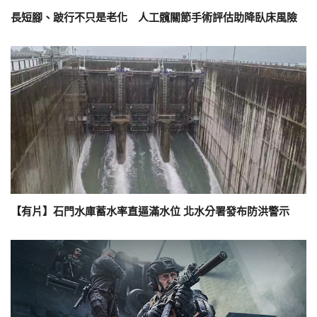
長短腳、跛行不只是老化 人工髖關節手術評估助降臥床風險
【有片】石門水庫蓄水率直逼滿水位 北水分署發布防洪警示