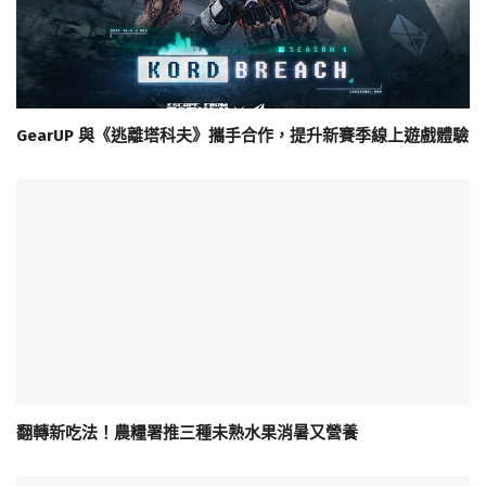
GearUP 與《逃離塔科夫》攜手合作，提升新賽季線上遊戲體驗
翻轉新吃法！農糧署推三種未熟水果消暑又營養