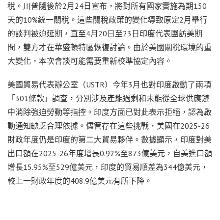
稅。川普隨後於2月24日宣布，將對所有國家實施為期150
天的10%統一關稅。這些關稅政策的變化導致原定2月舉行
的談判被迫延期，直至4月20日至23日印度代表團訪美期
間，雙方才在華盛頓特區恢復討論。由於美國關稅環境的重
大變化，本次會談可能需要重新校準協定內容。
美國貿易代表辦公室（USTR）今年3月也對印度啟動了兩項
「301條款」調查，分別涉及產能過剩和未能從全球供應鏈
中消除強迫勞動等指控。印度方面已對此表示拒絕，認為啟
動通知缺乏合理依據。儘管存在這些挑戰，美國在2025-26
財政年度仍是印度的第二大貿易夥伴。數據顯示，印度對美
出口額在2025-26年度增長0.92%至873億美元，自美進口額
增長15.95%至529億美元，印度的貿易順差為344億美元，
較上一財政年度的408.9億美元有所下降。