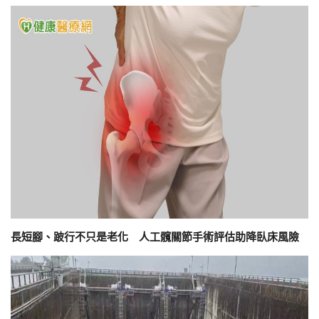
長短腳、跛行不只是老化 人工髖關節手術評估助降臥床風險