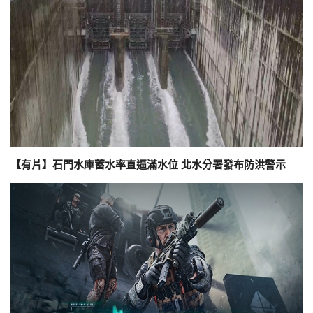
【有片】石門水庫蓄水率直逼滿水位 北水分署發布防洪警示