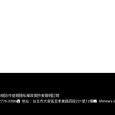
聯絡
合作提案
隱私權政策
作者聲明
訂閱
776-3386
地址：台北市大安區忠孝東路四段221號12樓
lifenews.