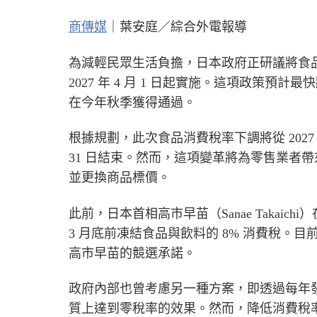
商傳媒
｜葉安庭／綜合外電報導
為減輕民眾生活負擔，日本政府正研議將食品消
2027 年 4 月 1 日起實施。這項政策
在今年秋季獲得通過。
根據規劃，此次食品消費稅率下調將從 2027 年 
31 日結束。然而，這項變革將為零售業者
並更換商品標價。
此前，日本首相高市早苗（Sanae Takaic
3 月底前凍結食品與飲料的 8% 消費稅。目
高市早苗的競選承諾。
政府內部也曾考慮另一種方案，即透過每年發放約
質上達到零稅率的效果。然而，降低消費稅