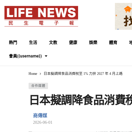
熱門
生活
文教
健康
娛樂
體育
會員({username})
Home
日本擬調降食品消費稅至 1% 力拚 2027 年 4 月上路
合作媒體
日本擬調降食品消費稅至 
商傳媒
2026-06-01