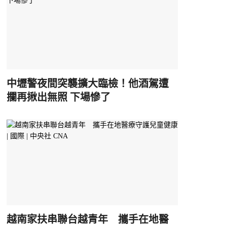
中壢警夜間突襲擴大臨檢！他酒駕遭
攔再揪出無照 下場慘了
越南家扶串聯台越青年 攜手在地醫