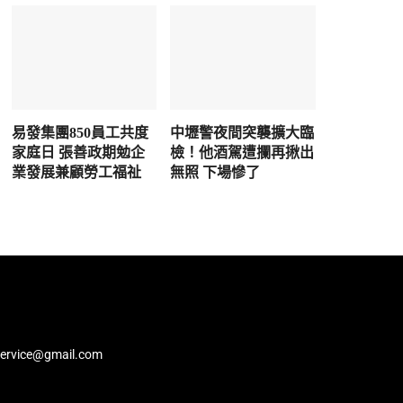
易發集團850員工共度
中壢警夜間突襲擴大臨
家庭日 張善政期勉企
檢！他酒駕遭攔再揪出
業發展兼顧勞工福祉
無照 下場慘了
service@gmail.com