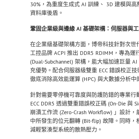
30%，為重度生成式 AI 訓練、 3D 建
資料庫後盾。
鞏固企業級與邊緣 AI 基礎架構：伺服器與
在企業級基礎架構方面，博帝科技針對次世代
工控品牌 ACPI 推出 DDR5 RDIMM，
(Dual-Subchannel) 架構，能大幅加
充優勢。配合伺服器級雙重 ECC 錯誤校正技
徹底消除高效能運算 (HPC) 與大數據分析
針對需要零停機可靠度與防護防錯的專業行動 AI 工作
ECC DDR5 透過雙重錯誤校正碼 (On-Die 
崩潰工作流 (Zero-Crash Workflow)
中所發生的位元翻轉 (Bit-flip) 故障。同時
減輕緊湊型系統的散熱壓力。