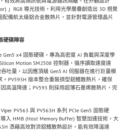
 PCB，有效將高頻訊號與電源雜訊隔離。在外觀設計
rror) 」RGB 導光技術，利用光學層疊創造出 3D 視覺
組配備航太級鋁合金散熱片，並針對電源管理晶片
 固態硬碟陣容
PCIe Gen5 x4 固態硬碟，專為高密度 AI 負載與深度學
con Motion SM2508 控制器，循序讀取速度達
PS 的極致吞吐量，以因應頂級 Gen5 AI 伺服器在進行巨量模
PV593H 版本整合重裝擠型鋁鰭散熱片，確保
存不因高溫降速；PV593 則採用超薄石墨烯散熱片，完
er PV563 與 PV563H 系列 PCIe Gen5 固態硬
HMB (Host Memory Buffer) 智慧加速技術，大
563H 憑藉高效對流鋁鰭散熱設計，能有效降溫達