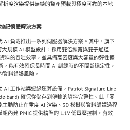
模與高解析度渲染提供無縫的資產預載與極度可靠的本地
工控記憶體解決方案
 AI 負載推出一系列伺服器解決方案。其中，旗下
專為運行大規模 AI 模型設計，採用雙倍頻寬與雙子通道
速巨量 AI 資料的吞吐效率，並具備高密度與大容量的彈性擴
術，能有效確保長時間 AI 訓練時的不間斷穩定性，
中的資料錯誤風險。
站與邊緣運算設備，Patriot Signature Line
與 Side-band) 確保從儲存到傳輸的資料完整性。此「零
 」設計，能主動防止在重度 AI 渲染、3D 模擬與資料編譯過程
，模組內建 PMIC 提供精準的 1.1V 低電壓控制，有效