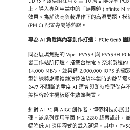
DDR5。該模組採用 8 至 10 層高傳導率
上，導入專利申請中的「無限鏡 (Infinite Mi
效果。為解決高負載運作下的高溫問題，模
(PMIC) 配置專屬導熱膠。
專為 AI 負載與內容創作打造：PCIe Gen5
同為展場焦點的 Viper PV593 與 PV593H 
習工作站所打造。搭載台積電 6 奈米製程的 Sili
14,000 MB/s，並具備 2,000,000 IO
型訓練與處理複雜演算法資料集時的嚴苛需求。
24/7 不間斷的重度 AI 運算與即時模型儲
美相容於主機板原生散熱裝置。
針對 AI PC 與 AIGC 創作者，博帝科技亦展出 Vip
碟。該系列採用單面 M.2 2280 超薄設計，並導入 
幅降低 AI 應用程式的載入延遲。其中，PV