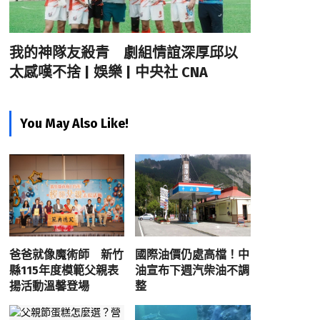
我的神隊友殺青 劇組情誼深厚邱以
太感嘆不捨 | 娛樂 | 中央社 CNA
You May Also Like!
爸爸就像魔術師 新竹
國際油價仍處高檔！中
縣115年度模範父親表
油宣布下週汽柴油不調
揚活動溫馨登場
整