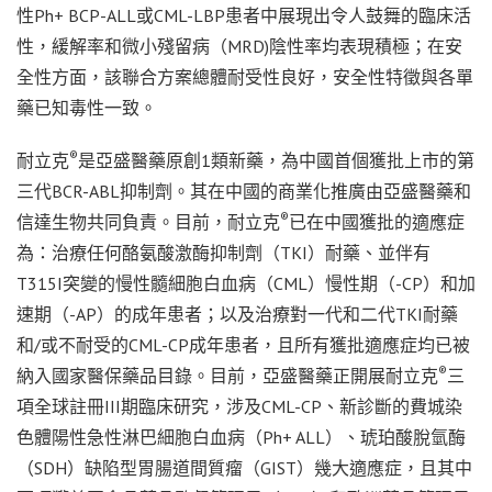
性Ph+ BCP-ALL或CML-LBP患者中展現出令人鼓舞的臨床活
性，緩解率和微小殘留病（MRD)陰性率均表現積極；在安
全性方面，該聯合方案總體耐受性良好，安全性特徵與各單
藥已知毒性一致。
®
耐立克
是亞盛醫藥原創1類新藥，為中國首個獲批上市的第
三代BCR-ABL抑制劑。其在中國的商業化推廣由亞盛醫藥和
®
信達生物共同負責。目前，耐立克
已在中國獲批的適應症
為：治療任何酪氨酸激酶抑制劑（TKI）耐藥、並伴有
T315I突變的慢性髓細胞白血病（CML）慢性期（-CP）和加
速期（-AP）的成年患者；以及治療對一代和二代TKI耐藥
和/或不耐受的CML-CP成年患者，且所有獲批適應症均已被
®
納入國家醫保藥品目錄。目前，亞盛醫藥正開展耐立克
三
項全球註冊III期臨床研究，涉及CML-CP、新診斷的費城染
色體陽性急性淋巴細胞白血病（Ph+ ALL）、琥珀酸脫氫酶
（SDH）缺陷型胃腸道間質瘤（GIST）幾大適應症，且其中