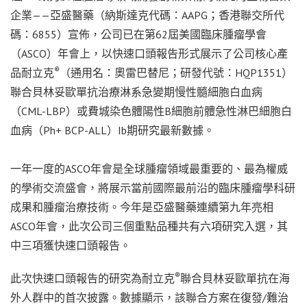
企業——亞盛醫藥（納斯達克代碼：AAPG；香港聯交所代
碼：6855）宣佈，公司已在第62屆美國臨床腫瘤學會
（ASCO）年會上，以快速口頭報告形式展示了公司核心產
®
品耐立克
（通用名：奧雷巴替尼；研發代號：HQP1351）
聯合貝林妥歐單抗治療淋系急變期慢性髓細胞白血病
（CML-LBP）或費城染色體陽性B細胞前體急性淋巴細胞白
血病（Ph+ BCP-ALL）Ib期研究最新數據。
一年一度的ASCO年會是全球腫瘤領域最重要的、最為權威
的學術交流盛會，將展示當前國際最前沿的臨床腫瘤學科研
成果和腫瘤治療技術。今年是亞盛醫藥連續第九年亮相
ASCO年會，此次公司三個重點品種共有六項研究入選，其
中三項獲快速口頭報告。
®
此次快速口頭報告的研究為耐立克
聯合貝林妥歐單抗在海
外人群中的首次披露。數據顯示，該聯合方案在復發/難治