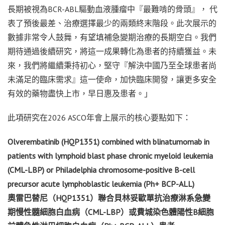
長期被視為BCR-ABL驅動血液腫瘤中『最難啃的骨頭』， 代
表了預後最差、治療選擇最少的兩類終末階段。此次展示的
數據非常令人鼓舞，有望填補急變期治療的長期空白。我們
期待通過後續研究，將這一成果轉化為患者的持續獲益。未
來，我們將繼續秉持初心，堅守『解決中國乃至全球患者尚
未滿足的臨床需求』這一使命，加快臨床開發，讓更多安全
有效的藥物盡快上市，早日惠及患者。」
此項研究在2026 ASCO年會上展示的核心要點如下：
Olverembatinib (HQP1351) combined with blinatumomab in
patients with lymphoid blast phase chronic myeloid leukemia
(CML-LBP) or Philadelphia chromosome-positive B-cell
precursor acute lymphoblastic leukemia (Ph+ BCP-ALL)
奧雷巴替尼（
HQP1351
）聯合貝林妥歐單抗治療淋系急變
期慢性髓細胞白血病（
CML-LBP
）或費城染色體陽性
B
細胞