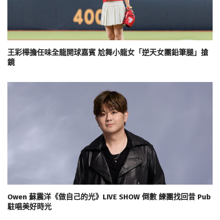
王彩樺擔任味全龍開球嘉賓 尬舞小龍女「逆天女團鉛筆腿」搶
鏡
Owen 蘇震洋《做自己的光》LIVE SHOW 倒數 練團找回昔 Pub
駐唱美好時光