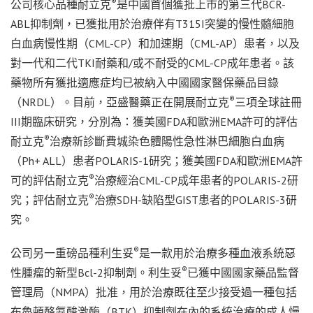
®
公司核心品種耐立克
是中國首個獲批上市的第三代BCR-
ABL抑制劑，已獲批用於治療伴有T315I突變的慢性髓細胞
白血病慢性期（CML-CP）和加速期（CML-AP）患者，以及
對一代和二代TKI耐藥和/或不耐受的CML-CP成年患者。該
藥物所有獲批適應症均已被納入中國國家醫保藥品目錄
®
（NRDL）。目前，亞盛醫藥正在開展耐立克
三項全球註冊
III期臨床研究，分別為：獲美國FDA和歐洲EMA許可的評估
®
耐立克
治療新診斷費城染色體陽性急性淋巴細胞白血病
（Ph+ ALL）患者POLARIS-1研究；獲美國FDA和歐洲EMA許
®
可的評估耐立克
治療經治CML-CP成年患者的POLARIS-2研
®
究；評估耐立克
治療SDH-缺陷型GIST患者的POLARIS-3研
究。
®
公司另一重磅品種利生妥
是一款用於治療多種血液系統惡
®
性腫瘤的新型Bcl-2抑制劑。利生妥
已獲中國國家藥品監督
管理局（NMPA）批准，用於治療既往至少接受過一種包括
布魯頓酪氨酸激酶（BTK）抑制劑在內的系統治療的成人慢