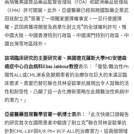
兩項獲美國食品藥品監督管理局（FDA）和歐洲藥品管理局
（EMA）許可開展。此外，亞盛醫藥已經與跨國製藥企業武
®
田就耐立克
簽署了一項獨家選擇權事宜。一旦行使選擇
®
權，武田將獲得開發及商業化耐立克
的全球權利許可，惟
中國大陸、中國香港特別行政區、中國澳門特別行政區、中
國台灣等地區除外。
該項臨床研究的主要研究者、美國德克薩斯大學
MD
安德森
癌症中心白血病科
Elias Jabbour
教授
表示：「復發/難治性Ph
陽性ALL或CML淋系急變期患者的治療存在巨大的未滿足臨
床需求。奧雷巴替尼聯合貝林妥歐單抗展現出令人鼓舞的活
性和耐受性，凸顯了這一去化療新策略在此類難治性疾病中
的潛力。」
亞盛醫藥首席醫學官翟一帆博士表示：
「此次快速口頭報告
®
的研究首次在國際患者中驗證了耐立克
聯合貝林妥歐單抗
針對CML-LBP與R/R Ph+ BCP-ALL的治療潛力。這兩個領域