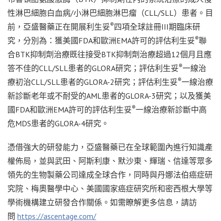
性淋巴細胞白血病/小淋巴細胞淋巴瘤（CLL/SLL）患者。目
®
前，亞盛醫藥正在開展利生妥
四項全球註冊III期臨床研
®
究，分別為：獲美國FDA和歐洲EMA許可的評估利生妥
聯
合BTK抑制劑治療既往接受BTK抑制劑治療超過12個月且應
®
答不佳的CLL/SLL患者的GLORA研究；評估利生妥
一線治
®
療初治CLL/SLL患者的GLORA-2研究；評估利生妥
一線治療
新診斷老年或不耐受的AML患者的GLORA-3研究；以及獲美
®
國FDA和歐洲EMA許可的評估利生妥
一線治療新診斷中高
危MDS患者的GLORA-4研究。
憑借強大的研發能力，亞盛醫藥已在全球範圍內進行知識產
權佈局，並與武田、阿斯利康、默沙東、輝瑞、信達等眾多
領先的生物製藥公司達成全球合作，同時與丹娜法伯癌症研
究院、梅奧醫學中心、美國國家癌症研究所和密西根大學等
學術機構建立研發合作關係。如需瞭解更多信息，請訪
問
https://ascentage.com/