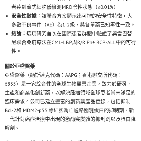
者達到流式細胞儀檢測MRD陰性狀態（≤0.01%）
安全性數據：
該聯合方案顯示出可控的安全性特徵，大
多數不良事件（AE）為1-2級，與各單藥已知毒性一致。
結論：
這項研究首次在國際患者群體中驗證了奧雷巴替
尼聯合免疫療法在CML-LBP與R/R Ph+ BCP-ALL中的可行
性。
關於亞盛醫藥
亞盛醫藥（納斯達克代碼：AAPG；香港聯交所代碼：
6855）是一家綜合性的全球生物醫藥企業，致力於研發、
生產和商業化創新藥，以解決腫瘤領域全球患者尚未滿足的
臨床需求。公司已建立豐富的創新藥產品管線，包括抑制
Bcl-2和 MDM2-p53 等細胞凋亡通路關鍵蛋白的抑制劑、新
一代針對癌症治療中出現的激酶突變體的抑制劑以及蛋白降
解劑。