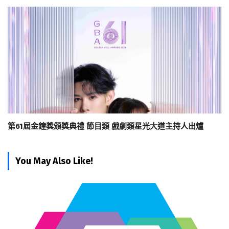
第61屆金鐘獎頒獎典禮 節目類 戲劇類星光大道主持人出爐
You May Also Like!