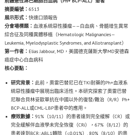
前體急性淋巴細胞白血病（
Ph+ BCP-ALL
）患者
摘要編號：
6513
展示形式：
快速口頭報告
分會場標題：
血液系統惡性腫瘤——白血病、骨髓增生異常
綜合征及同種異體移植（Hematologic Malignancies—
Leukemia, Myelodysplastic Syndromes, and Allotransplant）
第一作者：
Elias Jabbour, MD，美國德克薩斯大學MD安德森
癌症中心白血病科
核心要點：
研究背景：
此前，奧雷巴替尼已在TKI耐藥的Ph+血液系
統惡性腫瘤中展現出臨床活性。本研究探索了奧雷巴替
尼聯合貝林妥歐單抗在中國以外的復發/難治（R/R）Ph+
BCP-ALL或CML-LBP患者中的應用。
療效數據：
91%（10/11）的患者達到完全緩解（CR）或
完全緩解伴血液學未完全恢復（CRi），67%（8/12）的
患者達到BCR::ABL1轉陰（≤0.01%）, 80%（8/10）的患