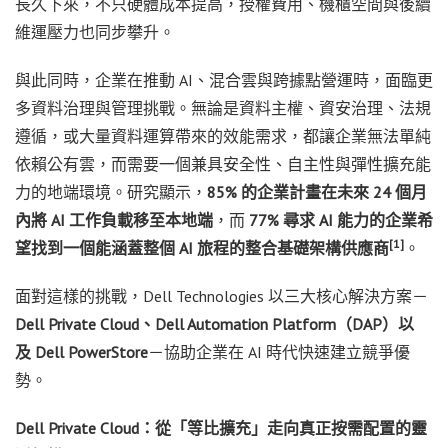
長久下來，不只硬體成本提高，授權費用、機櫃空間與後續
維運壓力也同步攀升。
與此同時，企業在推動 AI、混合雲與跨據點營運時，面臨更
多資料治理與管理挑戰。無論是資料主權、資安治理、法規
遵循，或大量資料運算帶來的效能需求，都讓企業無法單純
依賴公有雲，而需要一個兼具安全性、自主性與彈性擴充能
力的地端環境。研究顯示，
85% 的企業計畫在未來 24 個月
內將 AI 工作負載移至本地端
，而
77%
尋求 AI 能力的企業希
[1]
望找到一個能涵蓋整個 AI 旅程的整合基礎架構供應商
。
面對這樣的挑戰，Dell Technologies 以三大核心解決方案－
Dell Private Cloud、Dell Automation Platform（DAP）以
及 Dell PowerStore
－協助企業在 AI 時代快速建立競爭優
勢。
Dell Private Cloud：從「等比擴充」走向真正按需配置的靈