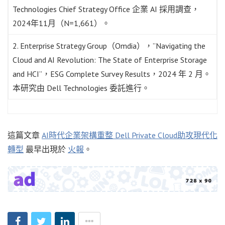
Technologies Chief Strategy Office 企業 AI 採用調查，
2024年11月（N=1,661）。
2. Enterprise Strategy Group（Omdia），”Navigating the
Cloud and AI Revolution: The State of Enterprise Storage
and HCI”，ESG Complete Survey Results，2024 年 2 月。
本研究由 Dell Technologies 委託進行。
這篇文章
AI時代企業架構重整 Dell Private Cloud助攻現代化
轉型
最早出現於
火報
。