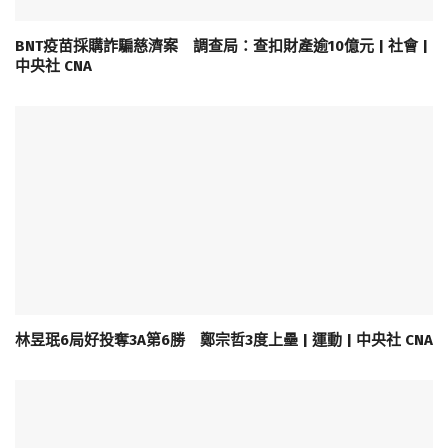
BNT疫苗採購詐騙慈濟案 調查局：查扣財產逾10億元 | 社會 |
中央社 CNA
林昱珉6局好投奪3A第6勝 鄭宗哲3度上壘 | 運動 | 中央社 CNA