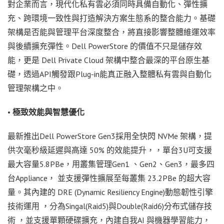
對企業而言，現代化私有雲必須同時具備自動化、彈性擴
充、跨環境一致性與打造解決方案生態系的整合能力。基礎
架構是否能與管理平台深度整合，將直接影響整體維運效率
與後續擴充彈性。Dell PowerStore 的價值不只是儲存效
能，更是 Dell Private Cloud 架構中整合最深的平台原生基
礎，透過API觸發跟Plug-in能真正融入整體私有雲與自動化
管理架構之中。
•
極致效能與智慧優化
最新推出Dell PowerStore Gen3採用全快閃 NVMe 架構，提
供次毫秒級延遲與高達 50% 的效能提升，，單台3U可支援
最大容量5.8PBe，用叢集管理Gen1 、Gen2、Gen3，最多四
台Appliance， 並支援彈性擴展至每叢集 23.2PBe 的超大容
量。其內建的 DRE (Dynamic Resiliency Engine)動態韌性引擎
技術運用 ，分為Singal(Raid5)與Double(Raid6)分布式儲存技
術 ，並支援單顆硬碟擴充，內建自我AI 與機器學習能力，