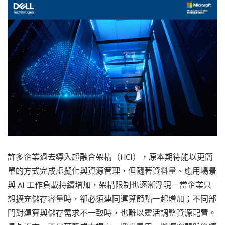
許多企業過去導入超融合架構（HCI），原本期待能以更簡
單的方式完成虛擬化與資源管理，但隨著資料量、應用場景
與 AI 工作負載持續增加，架構限制也逐漸浮現－當企業只
想擴充儲存容量時，卻必須連同運算節點一起增加；不同部
門對運算與儲存需求不一致時，也難以靈活調整資源配置。