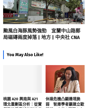
颱風白海豚風勢強勁 宜蘭中山路郵
局磁磚兩度掉落 | 地方 | 中央社 CNA
You May Also Like!
桃園 A20 興南與 A21
休達危機凸顯邊境脆
環北重劃區分析：從實
弱 智庫學者籲建立歐