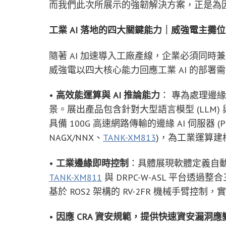
而我們此次所展示的強韌解決方案，正是為
工業 AI 落地的四大關鍵能力｜威強電主攤位：南
隨著 AI 加速導入工廠產線，企業必須同
威強電以四大核心能力回應工業 AI 的部署
•
高效能運算與 AI 推論能力
： 專為處理邊緣
景。展出產品包含針對大型語言模型 (LLM) 與視覺 
具備 100G 高速網路傳輸的邊緣 AI 伺服器 (P
NAGX/NNX、
TANK-XM813
)，為工業運算
•
工業邊緣即時控制
：具體展現軟體定義自動化 (So
TANK-XM811
與 DRPC-W-ASL 平台透過整合三菱電
基於 ROS2 架構的 RV-2FR 機械手臂控
•
因應 CRA 資安規範，提供快速資安漏洞應