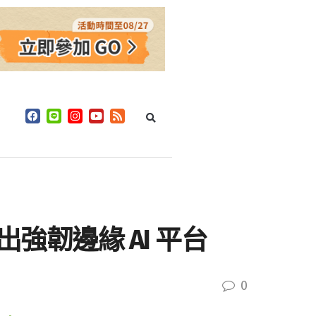
 展出強韌邊緣 AI 平台
0