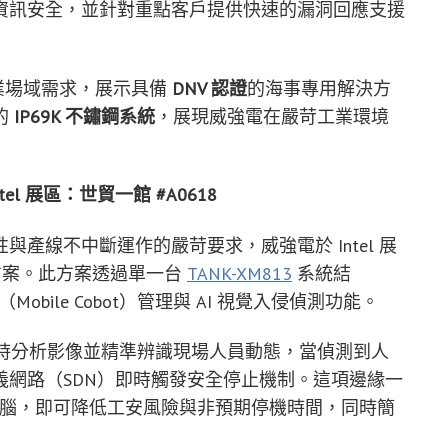
資訊安全，並針對重點客戶提供快速的漏洞回應支援
業場域需求，展示具備
DNV 認證
的海事專用解決方
的
IP69K 不鏽鋼系統
，展現威強電在嚴苛工業環境
l 展區：世貿一館 #A0618
產線不中斷運作的嚴苛要求，威強電於 Intel 展
護方案。此方案透過單一台
TANK-XM813
系統結
ile Cobot）管理與 AI 視覺入侵偵測功能。
時分析影像並精準辨識現場人員動態，當偵測到人
網路（SDN）即時觸發安全停止機制。這項邊緣一
 電腦，即可降低工安風險與非預期停機時間，同時簡