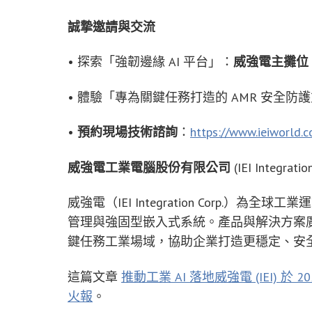
誠摯邀請與交流
• 探索「強韌邊緣 AI 平台」：
威強電主攤位（
• 體驗「專為關鍵任務打造的 AMR 安全防
•
預約現場技術諮詢
：
https://www.ieiworld.
威強電工業電腦股份有限公司
(IEI Integration
威強電（IEI Integration Corp.）為
管理與強固型嵌入式系統。產品與解決方案
鍵任務工業場域，協助企業打造更穩定、安
這篇文章
推動工業 AI 落地威強電 (IEI) 於 2
火報
。