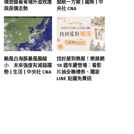
價登錄看青埔外溢效應
盟統一方案 | 國際 | 中
與房價走勢
央社 CNA
颱風白海豚暴風圈縮
找好屋到樂屋！樂屋網
小 未來強度有減弱趨
18 週年慶登場：看影
勢 | 生活 | 中央社 CNA
片抽全聯禮券、獨家
LINE 貼圖免費送