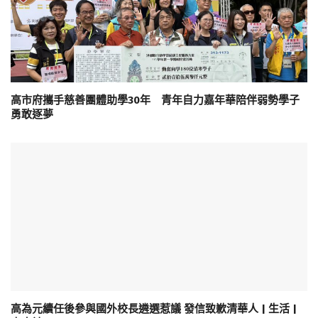
高市府攜手慈善團體助學30年 青年自力嘉年華陪伴弱勢學子
勇敢逐夢
高為元續任後參與國外校長遴選惹議 發信致歉清華人 | 生活 |