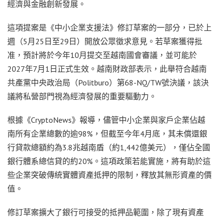
經濟與金融創新發展。
這項提案是《中小企業支援法》修訂草案的一部分，已於上
週（5月25日至29日）開放公眾徵求意見。若草案獲得批
准，預計將於今年10月提交至越南國會審議，並可能於
2027年7月1日正式生效。越南財政部表示，此舉符合越南
共產黨中央政治局（Politburo）第68-NQ/TW號決議，該決
議將私營部門視為經濟發展的重要驅動力。
根據《CryptoNews》報導，儘管中小企業與家戶企業佔越
南所有企業總數的逾98%，但截至今年4月底，其未償還銀
行貸款總額約為3.8兆越南盾（約1,442億美元），僅佔全國
銀行體系總信貸的約20%。這項政策若能實施，將有助於這
些企業突破傳統實體資產抵押的限制，釋放其無形資產的價
值。
修訂草案擴大了銀行可接受的抵押品範圍，除了現有資產