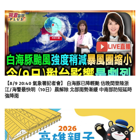
【8/9 20:40 氣象署記者會】 白海豚已降輕颱 估晚間登陸浙
江/海警最快明（10日）晨解除 北部雨勢漸緩 中南部防短延時
強降雨