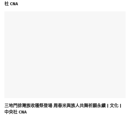
社 CNA
三地門排灣族收穫祭登場 周春米與族人共舞祈願永續 | 文化 |
中央社 CNA