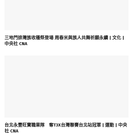
三地門排灣族收穫祭登場 周春米與族人共舞祈願永續 | 文化 |
中央社 CNA
台北永豐旺寶職業隊 奪T3X台灣聯賽台北站冠軍 | 運動 | 中央
社 CNA