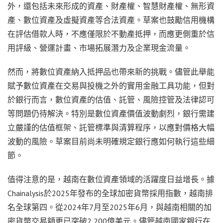
外，還包括未來形成的資產、財產權、智慧財產權、無形資
產、數位資產及虛擬資產等合法資產。草案也鼓勵信用機構
在評估借款人時，不應僅限於不動產抵押，而應更側重於信
用評級、營運計畫、市場拓展潛力及企業現金流量。
然而，將數位資產納入抵押品也帶來新的挑戰。儘管此舉能
賦予數位資產在交易與投機之外的實用金融工具功能，但對
於銀行而言，數位資產的估值、託管、風險控管及法律認可
等問題仍待解決。特別是數位資產價值波動劇烈，銀行需建
立嚴謹的估值框架、託管標準與清算程序，以應對價格大幅
波動的風險。草案目前尚未明確規定銀行應如何執行這些細
節。
值得注意的是，越南在數位資產領域的活躍度日益增長。據
Chainalysis於2025年發布的全球加密貨幣採用指數，越南排
名全球第四。從2024年7月至2025年6月，與越南相關的加
密貨幣交易額更已突破2,200億美元。儘管越南國家銀行在