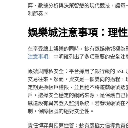
弈、數據分析與決策智慧的現代競技，讓每
利節奏。
娛樂城注意事項：理性
在享受線上娛樂的同時，鈔有感娛樂城極為
注意事項
」中明確列出了多項重要的安全注
帳號與隱私安全：平台採用了銀行級的 SS
交易往來。然而，資安是一個雙向的過程，
定期更換帳戶權限、並且絕不將遊戲帳號透
戶，選擇安全穩定的網路來源，是保護自己
感還設有異常登入監測系統，若發現帳號在
制，保障帳號的絕對安全性。
責任博弈與預算控管：鈔有感極力倡導負責