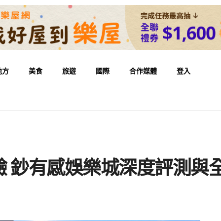
地方
美食
旅遊
國際
合作媒體
登入
驗 鈔有感娛樂城深度評測與