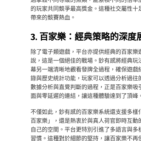
的玩家共同競爭最高獎金。這種社交屬性十
帶來的競賽熱血。
3. 百家樂：經典策略的深度
除了電子類遊戲，平台亦提供經典的百家樂
說，這是一個絕佳的戰場。鈔有感將經典玩
幕另一端清晰地觀看發牌全過程，確保遊戲
錄與歷史統計功能，玩家可以透過分析過往
數據分析與直覺判斷的過程，正是百家樂吸
面與零延遲的連結，讓這種體驗達到了頂峰
不僅如此，鈔有感的百家樂系統還支援多樣
百家樂」，還是熱衷於與真人荷官即時互動
自己的空間。平台更特別引進了多語言與多
習慣。這種對於細節的堅持，讓百家樂不再