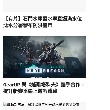
【有片】石門水庫蓄水率直逼滿水位
北水分署發布防洪警示
GearUP 與《逃離塔科夫》攜手合作，
提升新賽季線上遊戲體驗