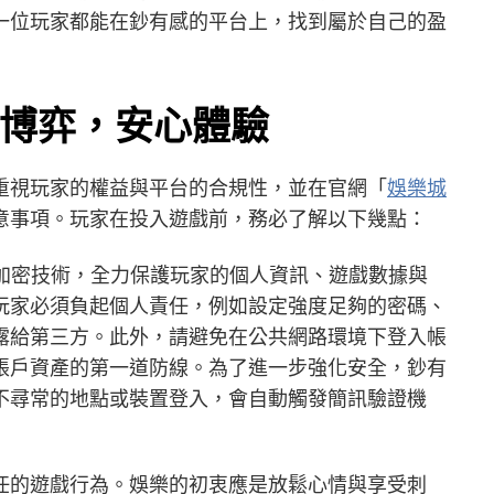
一位玩家都能在鈔有感的平台上，找到屬於自己的盈
博弈，安心體驗
重視玩家的權益與平台的合規性，並在官網「
娛樂城
意事項。玩家在投入遊戲前，務必了解以下幾點：
L 加密技術，全力保護玩家的個人資訊、遊戲數據與
玩家必須負起個人責任，例如設定強度足夠的密碼、
露給第三方。此外，請避免在公共網路環境下登入帳
帳戶資產的第一道防線。為了進一步強化安全，鈔有
不尋常的地點或裝置登入，會自動觸發簡訊驗證機
任的遊戲行為。娛樂的初衷應是放鬆心情與享受刺