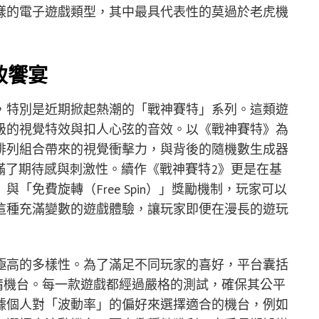
樣的電子遊戲類型，其中最具代表性的莫過於老虎機
致饗宴
，特別是近期掀起熱潮的「戰神賽特」系列。這類遊
級的視覺特效與扣人心弦的音效。以《戰神賽特》為
排列組合帶來的視覺衝擊力，與背後的隨機數生成器
滿了期待感與刺激性。續作《戰神賽特2》更是在基
「免費旋轉（Free Spin）」獎勵機制，玩家可以
這種充滿變數的遊戲體驗，讓玩家即便在漫長的遊玩
極高的多樣性。為了滿足不同玩家的喜好，平台囊括
劇情機台。每一款遊戲都經過嚴格的測試，確保其公平
據個人對「波動率」的偏好來選擇適合的機台，例如