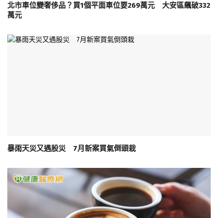
北市車位變奢侈品？買1個平面車位要269萬元 大安區飆破332
萬元
暴雨天災又遇股災 7月新案買氣倒頭栽