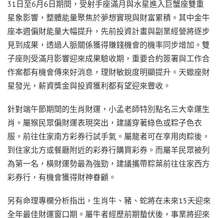
31日至6月6日期間，受射手座滿月與水星進入巨蟹座雙重
星象影響，整體能量聚焦於夢想實現與財富累積。其中金牛
座本週偏財能量大幅提升，先前投資計畫與副業經營將逐步
見到成果，透過人脈關係獲得賺錢機會的機率同步增加。雙
子座則受滿月影響迎來成果驗收期，重要合約簽署與工作合
作案都有機會傳來好消息，理財敏銳度明顯提升。天蠍座財
星發光，薪資獎金與投資獲利都有望迎來豐收。
針對端午節期間的生肖財運，小孟老師特別點名三大幸運生
肖。屬猴民眾偏財運表現突出，建議穿著綠色或粽子色衣
服，前往住家南方彩券行試手氣。屬龍者可在享用肉粽後，
到住家北方或餐廳附近的彩券行購買彩券。而屬羊民眾被列
為第一名，橫財運勢最為強勁，建議攜帶粽葉前往住家西方
彩券行，有機會獲得財神眷顧。
另有命理專欄分析指出，生肖牛、豬、蛇將在未來15天迎來
全年最佳財運窗口期。屬牛者經歷前期蟄伏後，事業將迎來