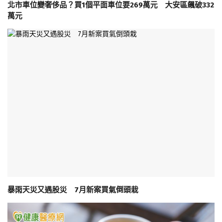
北市車位變奢侈品？買1個平面車位要269萬元 大安區飆破332
萬元
暴雨天災又遇股災 7月新案買氣倒頭栽