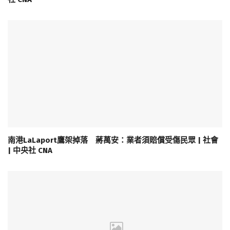
南港LaLaport鷹架掉落 蔣萬安：業者須賠償受傷民眾 | 社會
| 中央社 CNA