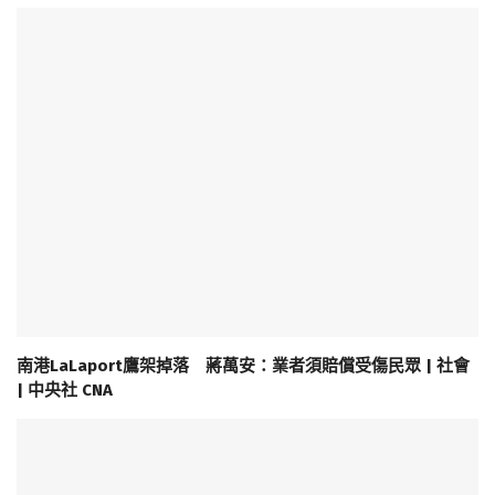
南港LaLaport鷹架掉落 蔣萬安：業者須賠償受傷民眾 | 社會
| 中央社 CNA