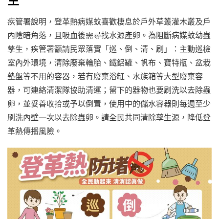
生
疾管署說明，登革熱病媒蚊喜歡棲息於戶外草叢灌木叢及戶
內陰暗角落，且吸血後需尋找水源產卵。為阻斷病媒蚊幼蟲
孳生，疾管署籲請民眾落實「巡、倒、清、刷」：主動巡檢
室內外環境，清除廢棄輪胎、鐵鋁罐、帆布、寶特瓶、盆栽
墊盤等不用的容器，若有廢棄浴缸、水族箱等大型廢棄容
器，可連絡清潔隊協助清運；留下的器物也要刷洗以去除蟲
卵，並妥善收拾或予以倒置，使用中的儲水容器則每週至少
刷洗內壁一次以去除蟲卵。請全民共同清除孳生源，降低登
革熱傳播風險。