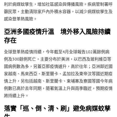
利於病媒蚊孳生，增加社區感染與傳播風險。疾病管制署呼
籲民眾，主動清除家戶內外積水容器，以減少病媒蚊孳生及
感染登革熱風險。
亞洲多國疫情升溫 境外移入風險持續
存在
全球登革熱疫情持續，今年截至4月全球報告102萬餘例病
例及300餘例死亡，主要分布於美洲，以巴西及玻利維亞等
國病例數為多，另蓋亞那疫情遽升，高於往年；亞洲鄰近國
家越南、馬來西亞、斯里蘭卡、孟加拉及東帝汶等國近期疫
情上升，另包括越南、斯里蘭卡、柬埔寨及寮國等國今年病
例數已高於去年同期，隨著氣溫上升與雨季臨近，預期疫情
將持續上升。
落實「巡、倒、清、刷」避免病媒蚊孳