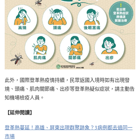
此外，國際登革熱疫情持續，民眾返國入境時如有出現發
燒、頭痛、肌肉關節痛、出疹等登革熱疑似症狀，請主動告
知機場檢疫人員。
【延伸閱讀】
登革熱蔓延！高雄、屏東出現群聚跡象？3病例都去過同一
市場