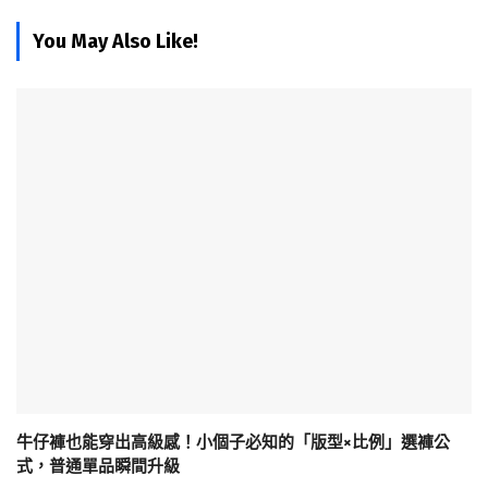
You May Also Like!
牛仔褲也能穿出高級感！小個子必知的「版型×比例」選褲公
式，普通單品瞬間升級