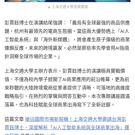
▲ 上海交通大學授課畫面
彭貫鈺博士在演講結尾強調：「義烏有全球最強的商品供應
鏈，杭州有最領先的電商生態圈。當這兩大優勢遇上『AI人
工智能系統』與『海外新媒體』，將會產生原子彈級的商業
連鎖反應。未來的跨境贏家，必然是那些率先學會用AI指南
針洞察全球市場的企業。」
上海交通大學主辦方表示，彭貫鈺博士的演講極具實戰價
值，不僅為校內學子掀開了AI商業應用的前沿帷幕，更為前
來聆聽的大陸跨境電商從業者提供了清晰、可落地的高維度
戰略指引。在熱烈的掌聲與問答互動中，本次專題講座圓滿
落幕，也為科技賦能全球商業出海寫下了全新註腳。
這篇文章
搶佔國際市場新契機！上海交通大學邀請台灣彭
貫鈺博士，深度解析「AI人工智能系統與全球商業出海」運