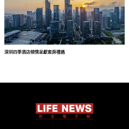
深圳四季酒店傾情呈獻套房禮遇