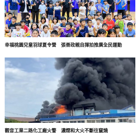
幸福桃園兒童羽球夏令營 張善政親自揮拍推廣全民運動
觀音工業二路化工廠火警 濃煙和大火不斷往竄燒