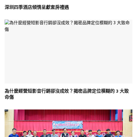
深圳四季酒店傾情呈獻套房禮遇
為什麼經營短影音行銷卻沒成效？揭密品牌定位模糊的 3 大致
命傷