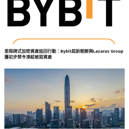
里程碑式加密資產追回行動：Bybit起訴朝鮮與Lazarus Group
獲初步禁令凍結被盜資產