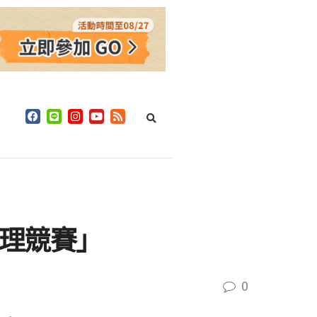
治理競賽」
0