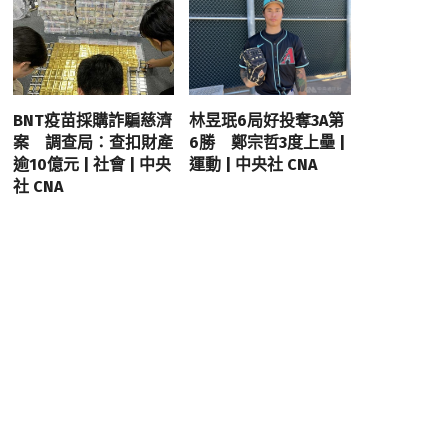
BNT疫苗採購詐騙慈濟
林昱珉6局好投奪3A第
案 調查局：查扣財產
6勝 鄭宗哲3度上壘 |
逾10億元 | 社會 | 中央
運動 | 中央社 CNA
社 CNA