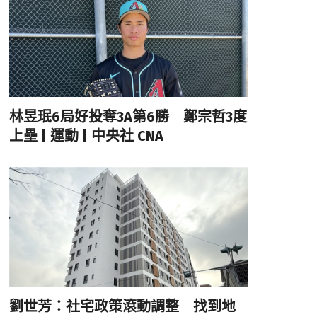
林昱珉6局好投奪3A第6勝 鄭宗哲3度
上壘 | 運動 | 中央社 CNA
劉世芳：社宅政策滾動調整 找到地