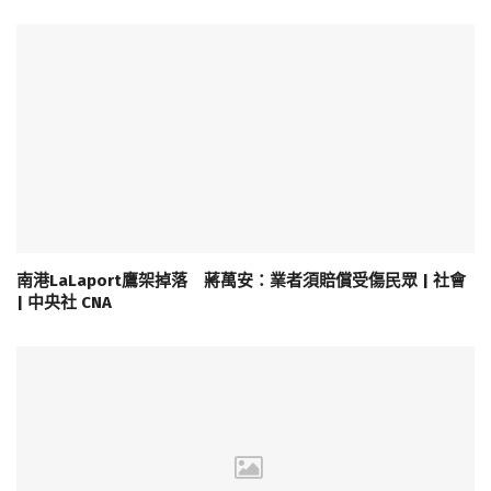
南港LaLaport鷹架掉落 蔣萬安：業者須賠償受傷民眾 | 社會
| 中央社 CNA