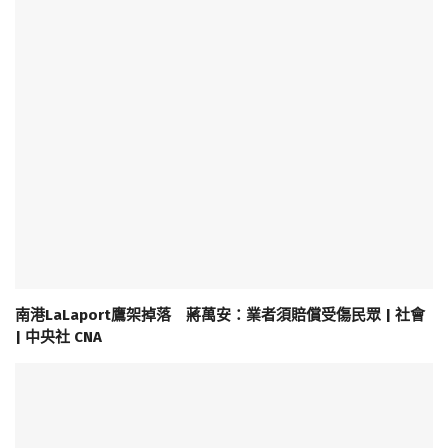
南港LaLaport鷹架掉落 蔣萬安：業者須賠償受傷民眾 | 社會
| 中央社 CNA