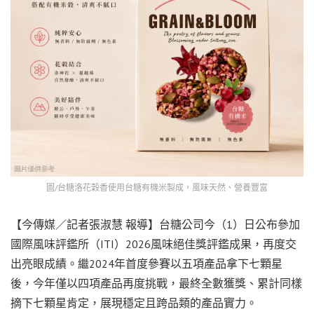
圖/台糖洛花穀香使用台糖有機米製成，風味天然、營養豐富
【今傳媒／記者張淑慧 報導】台糖公司今（1）日公布參加
國際風味評鑑所（ITI）2026風味絕佳獎評鑑成果，再度交
出亮眼成績。繼2024年首度參賽以五項產品拿下七顆星
後，今年僅以四項產品再度挑戰，最終全數獲獎、累計同樣
摘下七顆星肯定，展現穩定且跨品類的產品實力。