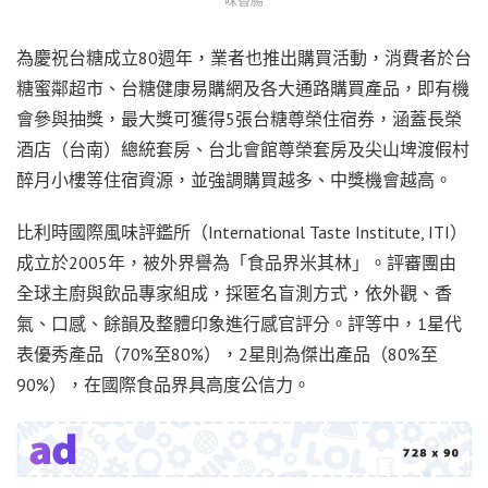
味香腸
為慶祝台糖成立80週年，業者也推出購買活動，消費者於台
糖蜜鄰超市、台糖健康易購網及各大通路購買產品，即有機
會參與抽獎，最大獎可獲得5張台糖尊榮住宿券，涵蓋長榮
酒店（台南）總統套房、台北會館尊榮套房及尖山埤渡假村
醉月小樓等住宿資源，並強調購買越多、中獎機會越高。
比利時國際風味評鑑所（International Taste Institute, ITI）
成立於2005年，被外界譽為「食品界米其林」。評審團由
全球主廚與飲品專家組成，採匿名盲測方式，依外觀、香
氣、口感、餘韻及整體印象進行感官評分。評等中，1星代
表優秀產品（70%至80%），2星則為傑出產品（80%至
90%），在國際食品界具高度公信力。