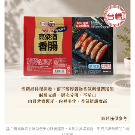
圖/台糖高粱酒香腸嚴選安心豚後腿肉，並融入高粱酒香、製成風味醇厚的台灣