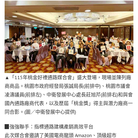
▲「115年桃金好禮通路媒合會」盛大登場，現場並陳列廠
商商品。桃園市政府經發局張誠局長(前排中)、桃園市議會
凌濤議員(前排左)、中衛發展中心處長莊旭芹(前排右)和與會
國內通路廠商代表，以及歷屆「桃金獎」得主與潛力廠商一
同合影。(圖／中衛發展中心提供)
▉強強聯手：指標通路建構產銷高效平台
此次媒合會邀請了美國電商龍頭 Amazon、頂級超市