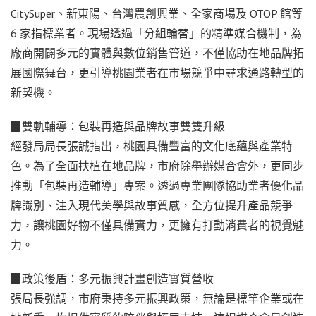
CitySuper、新東陽、台灣農創興業、全家商場及 OTOP 館等
6 家指標業者。現場透過「分組輪替」的精準媒合機制，為
廠商開闢多元的實體與數位銷售管道，不僅協助在地品牌拓
展國際舞台，更引導桃園業者在市場競爭中尋求通路轉型的
新契機。
▉雙軌輔導：包裝再造與品牌故事雙雙升級
經發局局長張誠指出，桃園具備豐富的文化底蘊與產業特
色。為了全面扶植在地品牌，市府除舉辦媒合會外，更同步
推動「包裝再造輔導」專案。透過專業團隊協助業者優化品
牌識別、注入現代美學與故事質感，全方位提升產品競爭
力，讓桃園好物不僅具備實力，更擁有打動消費者的視覺魅
力。
▉政策後盾：多元振興計畫創造實質營收
張局長強調，市府秉持多元振興政策，無論是標竿企業或在