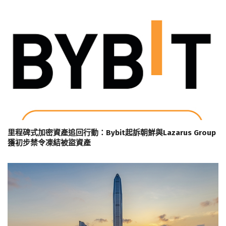
里程碑式加密資產追回行動：Bybit起訴朝鮮與Lazarus Group
獲初步禁令凍結被盜資產