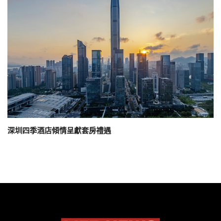
深圳四季酒店傾情呈獻套房禮遇