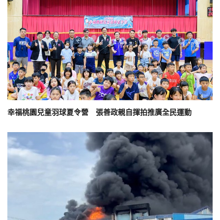
幸福桃園兒童羽球夏令營 張善政親自揮拍推廣全民運動