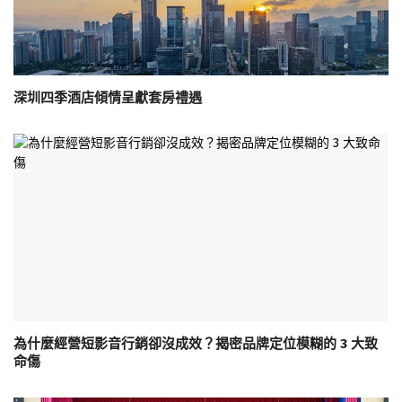
深圳四季酒店傾情呈獻套房禮遇
為什麼經營短影音行銷卻沒成效？揭密品牌定位模糊的 3 大致
命傷