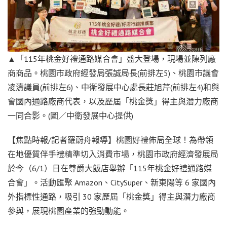
▲「115年桃金好禮通路媒合會」盛大登場，現場並陳列廠
商商品。桃園市政府經發局張誠局長(前排左5)、桃園市議會
凌濤議員(前排左6)、中衛發展中心處長莊旭芹(前排左4)和與
會國內通路廠商代表，以及歷屆「桃金獎」得主與潛力廠商
一同合影。(圖／中衛發展中心提供)
【焦點時報/記者羅蔚舟報導】桃園好禮佈局全球！為帶領
在地優質伴手禮精準切入消費市場，桃園市政府經濟發展局
於今（6/1）日在尊爵大飯店舉辦「115年桃金好禮通路媒
合會」。活動匯聚 Amazon、CitySuper、新東陽等 6 家國內
外指標性通路，吸引 30 家歷屆「桃金獎」得主與潛力廠商
參與，展現桃園產業的強勁動能。