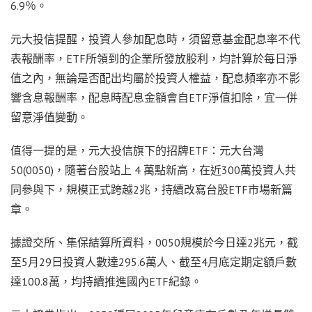
6.9％。
元大投信提醒，投資人參加配息時，須留意基金配息率不代
表報酬率，ETF所領到的企業所發放股利，均計算於每日淨
值之內，無論是否配出均屬於投資人權益，配息頻率亦不影
響含息報酬率，配息時配息金額會自ETF淨值扣除，宜一併
留意淨值變動。
值得一提的是，元大投信旗下的招牌ETF：元大台灣
50(0050)，隨著台股站上 4 萬點新高，在近300萬投資人共
同參與下，規模正式跨越2兆，持續改寫台股ETF市場新篇
章。
據證交所、集保結算所資料，0050規模於今日達2兆元，截
至5月29日投資人數達295.6萬人、截至4月底定期定額戶數
達100.8萬，均持續推進國內ETF紀錄。