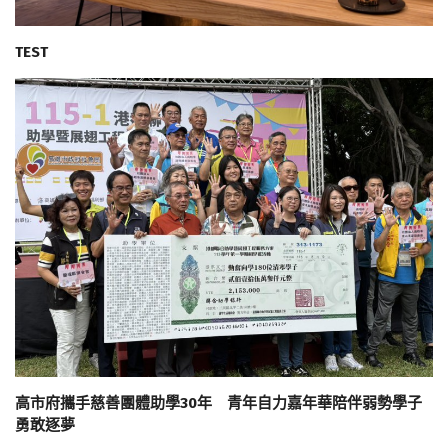
TEST
高市府攜手慈善團體助學30年 青年自力嘉年華陪伴弱勢學子
勇敢逐夢