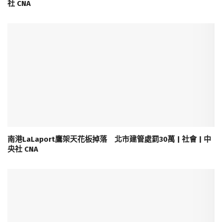
社 CNA
南港LaLaport鷹架天花板掉落 北市建管處罰30萬 | 社會 | 中
央社 CNA