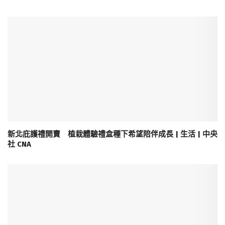
新北庇護禮開賣 植栽體驗禮盒種下希望陪伴成長 | 生活 | 中央
社 CNA