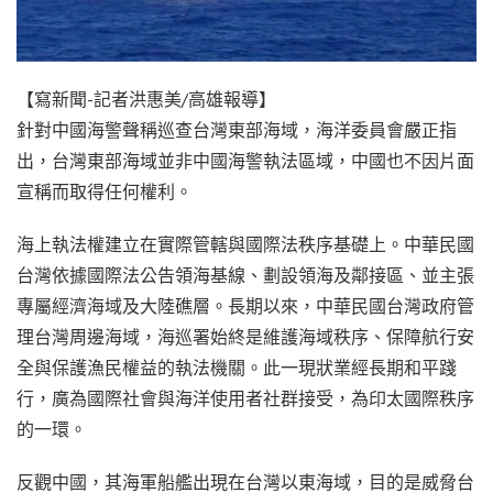
【寫新聞-記者洪惠美/高雄報導】
針對中國海警聲稱巡查台灣東部海域，海洋委員會嚴正指
出，台灣東部海域並非中國海警執法區域，中國也不因片面
宣稱而取得任何權利。
海上執法權建立在實際管轄與國際法秩序基礎上。中華民國
台灣依據國際法公告領海基線、劃設領海及鄰接區、並主張
專屬經濟海域及大陸礁層。長期以來，中華民國台灣政府管
理台灣周邊海域，海巡署始終是維護海域秩序、保障航行安
全與保護漁民權益的執法機關。此一現狀業經長期和平踐
行，廣為國際社會與海洋使用者社群接受，為印太國際秩序
的一環。
反觀中國，其海軍船艦出現在台灣以東海域，目的是威脅台