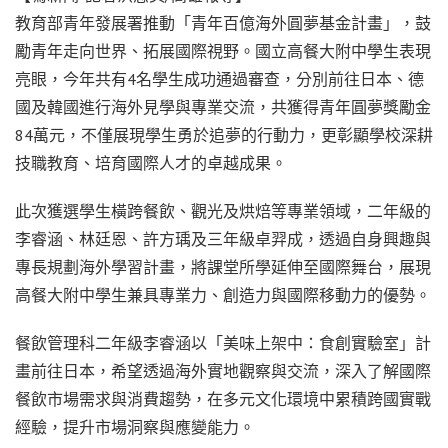
教育部青年發展署推動「青年百億海外圓夢基金計畫」，鼓
勵青年走向世界、拓展國際視野。國立高餐大附中學生表現
亮眼，今年共有4名學生成功通過審查，分別前往日本、德
國及韓國進行海外見學與專業交流，共獲得青年圓夢獎勵金
84萬元，不僅展現學生勇於追夢的行動力，更彰顯學校深耕
技職教育、培育國際人才的卓越成果。
此次獲選學生橫跨餐飲、觀光及烘焙等專業領域，二年級的
李睿涵、林廷恩、許方瑀及三年級卓羿成，透過自身興趣與
專長規劃海外學習計畫，將課堂所學延伸至國際舞台，展現
高餐大附中學生兼具專業力、創造力與國際移動力的優勢。
餐飲管理科二年級李睿涵以「美味上架中：食創實驗室」計
畫前往日本，希望透過海外實地觀察與交流，深入了解國際
餐飲市場需求與消費趨勢，在多元文化環境中累積跨國實戰
經驗，提升市場洞察與應變能力。