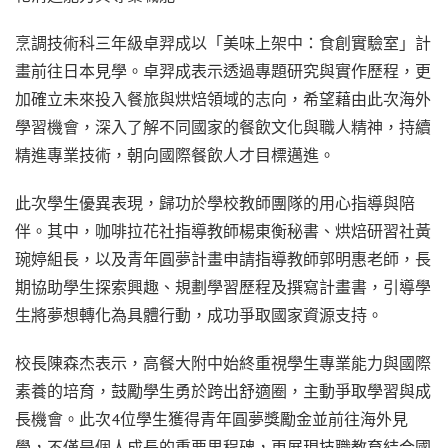
烹調技術科三年級卓羿成以「美味上架中：食創實驗室」計
畫前往日本見學。卓羿成表示透過專題研究與實作歷程，更
加確立未來投入餐旅與烘焙領域的志向，希望藉由此次海外
學習機會，深入了解不同國家的餐飲文化與職人精神，持續
精進專業技術，朝向國際餐飲人才目標邁進。
此次學生優異表現，歸功於學校教師團隊的用心指導與陪
伴。其中，咖啡拉花社指導教師楊東衡秘書、烘焙研習社黃
琬婷組長，以及青年圓夢計畫申請指導教師郭明惠老師，長
期協助學生探索興趣、規劃學習歷程及撰寫計畫書，引導學
生將夢想轉化為具體行動，成功爭取國家資源支持。
校長陳森杰表示，高餐大附中始終重視學生專業能力與國際
素養的培育，鼓勵學生勇於跨出舒適圈，主動爭取學習與成
長機會。此次4位學生獲得青年圓夢獎勵金並前往海外見
學，不僅是個人成長的重要里程碑，更展現技職教育結合國