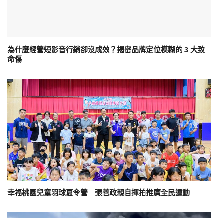
為什麼經營短影音行銷卻沒成效？揭密品牌定位模糊的 3 大致
命傷
幸福桃園兒童羽球夏令營 張善政親自揮拍推廣全民運動