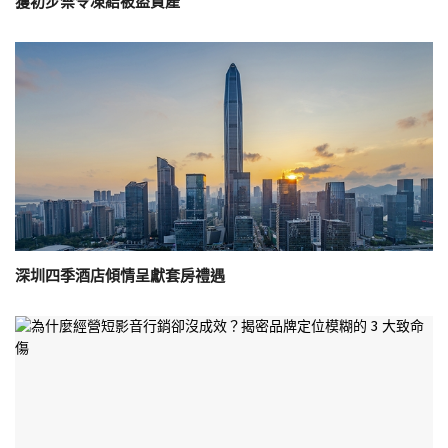
獲初步禁令凍結被盜資產
深圳四季酒店傾情呈獻套房禮遇