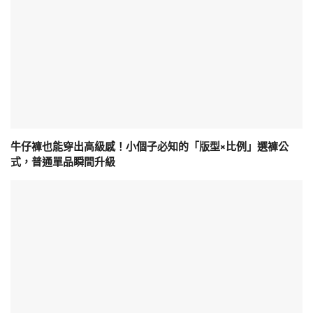
牛仔褲也能穿出高級感！小個子必知的「版型×比例」選褲公
式，普通單品瞬間升級