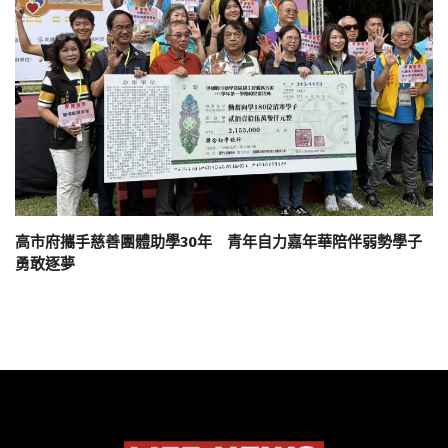
高市府攜手慈善團體助學30年 青年自力嘉年華陪伴弱勢學子
勇敢逐夢